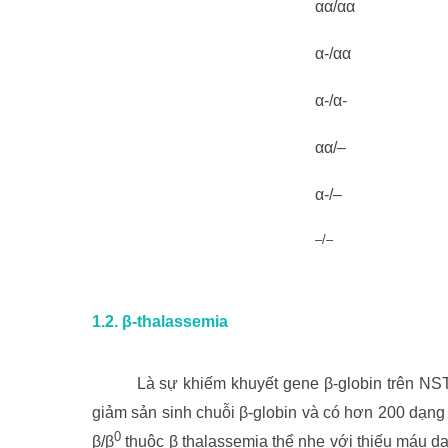
αα/αα
α-/αα
α-/α-
αα/–
α-/–
–/–
1.2. β-thalassemia
Là sự khiếm khuyết gene β-globin trên NST 11
giảm sản sinh chuỗi β-globin và có hơn 200 dạng 
0
β/β
thuộc β thalassemia thể nhẹ với thiếu máu d