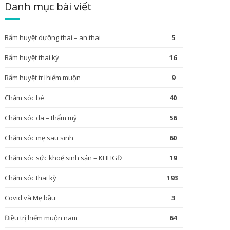
Danh mục bài viết
Bấm huyệt dưỡng thai – an thai
5
Bấm huyệt thai kỳ
16
Bấm huyệt trị hiếm muộn
9
Chăm sóc bé
40
Chăm sóc da – thẩm mỹ
56
Chăm sóc mẹ sau sinh
60
Chăm sóc sức khoẻ sinh sản – KHHGĐ
19
Chăm sóc thai kỳ
193
Covid và Mẹ bầu
3
Điều trị hiếm muộn nam
64