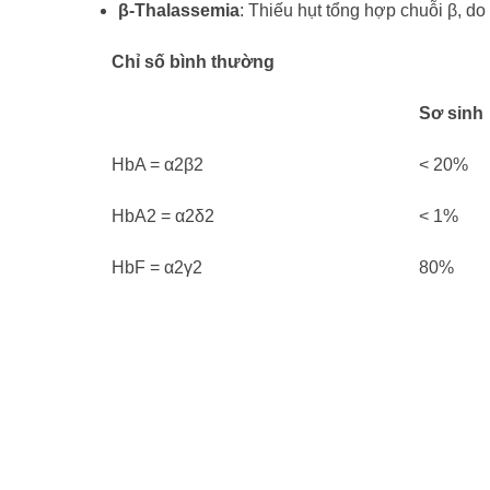
β-Thalassemia
: Thiếu hụt tổng hợp chuỗi β, do
Chỉ số bình thường
Sơ sinh
HbA = α2β2
< 20%
HbA2 = α2δ2
< 1%
HbF = α2γ2
80%