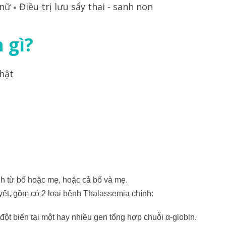
 nữ
Điều trị lưu sẩy thai - sanh non
 gì?
hật
 từ bố hoặc mẹ, hoặc cả bố và mẹ.
yết, gồm có 2 loại bệnh Thalassemia chính:
 đột biến tại một hay nhiều gen tổng hợp chuỗi α-globin.