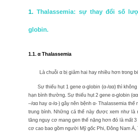
1.
Thalassemia: sự thay đổi số lư
globin.
1.1. α Thalassemia
Là chuỗi α bị giảm hai hay nhiều hơn trong bố
Sự thiếu hụt 1 gene α-globin (α-/αα) thì không 
hạn bình thường. Sự thiếu hụt 2 gene α-globin (αα
–/αα hay α-/α-) gây nên bệnh α- Thalassemia thể
trung bình. Những cá thể này được xem như là 
tăng nguy cơ mang gen thể nặng hơn đó là mất 3
cơ cao bao gồm người Mỹ gốc Phi, Đông Nam Á, T