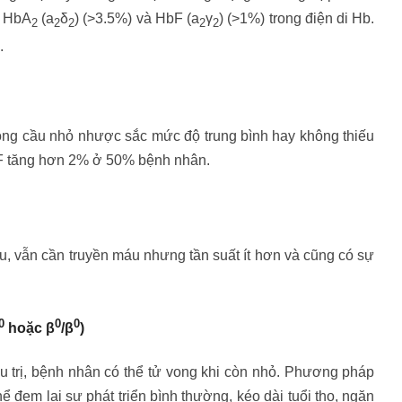
g HbA
(a
δ
) (>3.5%) và HbF (a
γ
) (>1%) trong điện di Hb.
2
2
2
2
2
.
g cầu nhỏ nhược sắc mức độ trung bình hay không thiếu
 tăng hơn 2% ở 50% bệnh nhân.
vẫn cần truyền máu nhưng tần suất ít hơn và cũng có sự
0
0
0
hoặc β
/β
)
rị, bệnh nhân có thể tử vong khi còn nhỏ. Phương pháp
ể đem lại sự phát triển bình thường, kéo dài tuổi thọ, ngăn