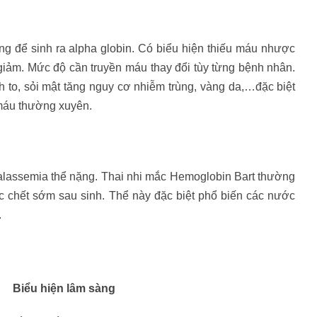
để sinh ra alpha globin. Có biểu hiện thiếu máu nhược
ảm. Mức độ cần truyền máu thay đổi tùy từng bệnh nhân.
h to, sỏi mật tăng nguy cơ nhiễm trùng, vàng da,…đặc biệt
 máu thường xuyên.
assemia thể nặng. Thai nhi mắc Hemoglobin Bart thường
oặc chết sớm sau sinh. Thể này đặc biệt phổ biến các nước
.
Biểu hiện lâm sàng