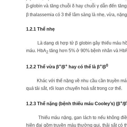
β-globin và tăng chuỗi δ hay chuỗi γ dẫn đến tăn
β thalassemia có 3 thể lâm sàng là nhẹ, vừa, nặng
1.2.1 Thể nhẹ
Là dạng dị hợp tử β globin gây thiếu máu hồn
máu. HbA
tăng hơn 5% ở 90% bệnh nhân và HbF
2
+
+
+
0
1.2.2 Thể vừa β
/β
hay có thể là β
/β
Khác với thể nặng về nhu cầu cần truyền máu, 
quá tải sắt, rối loạn chuyển hoá sắt trong cơ thể.
+
1.2.3 Thể nặng (bệnh thiếu máu Cooley’s) (β
/β
Thiếu máu nặng, gan lách to nếu không điều t
hiện đại gồm truyền máu thường qui, thải sắt có th