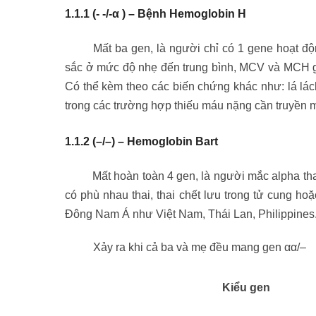
1.1.1 (- -/-α ) – Bệnh Hemoglobin H
Mất ba gen, là người chỉ có 1 gene hoạt động 
sắc ở mức độ nhẹ đến trung bình, MCV và MCH gi
Có thể kèm theo các biến chứng khác như: lá lác
trong các trường hợp thiếu máu nặng cần truyền
1.1.2 (–/–) – Hemoglobin Bart
Mất hoàn toàn 4 gen, là người mắc alpha thal
có phù nhau thai, thai chết lưu trong tử cung h
Đông Nam Á như Việt Nam, Thái Lan, Philippines
Xảy ra khi cả ba và mẹ đều mang gen αα/–
Kiểu gen