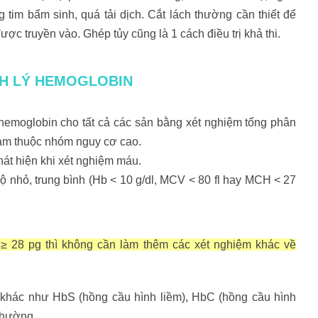
tim bẩm sinh, quá tải dịch. Cắt lách thường cần thiết để
c truyền vào. Ghép tủy cũng là 1 cách điều trị khả thi.
NH LÝ HEMOGLOBIN
emoglobin cho tất cả các sản bằng xét nghiệm tổng phân
Nam thuộc nhóm nguy cơ cao.
phát hiện khi xét nghiệm máu.
nhỏ, trung bình (Hb < 10 g/dl, MCV < 80 fl hay MCH < 27
 28 pg thì không cần làm thêm các xét nghiệm khác về
 khác như HbS (hồng cầu hình liềm), HbC (hồng cầu hình
thường.