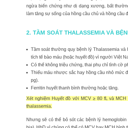
ngừa biến chứng như dị dạng xương, bất thường 
làm tăng sự sống của hồng cầu chủ và hồng cầu đượ
2. TẦM SOÁT THALASSEMIA VÀ BỆ
Tầm soát thường quy bệnh lý Thalassemia và h
tích tế bào máu (hoặc huyết đồ) vì người Việt 
Có thể không triệu chứng, thai phụ chỉ tình cờ 
Thiếu máu nhược sắc hay hồng cầu nhỏ mức độ 
pg).
Ferritin huyết thanh bình thường hoặc tăng.
Xét nghiệm Huyết đồ với MCV ≥ 80 fL và MCH ≥
thalassemia.
Nhưng sẽ có thể bỏ sót các bệnh lý hemoglobin
bia), HbD vì chúng có thể có MCV hay MCH bình 