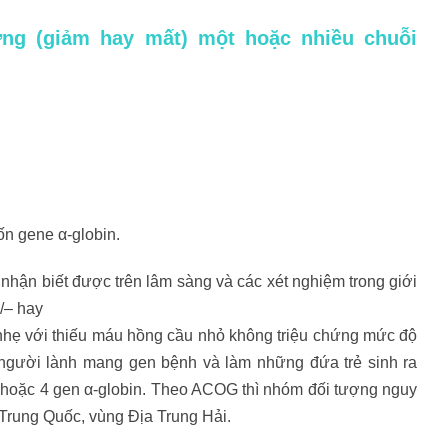
ợng (giảm hay mất) một hoặc nhiều chuỗi
n gene α-globin.
nhận biết được trên lâm sàng và các xét nghiệm trong giới
/– hay
 nhẹ với thiếu máu hồng cầu nhỏ không triệu chứng mức độ
người lành mang gen bệnh và làm những đứa trẻ sinh ra
 hoặc 4 gen α-globin. Theo ACOG thì nhóm đối tượng nguy
rung Quốc, vùng Địa Trung Hải.