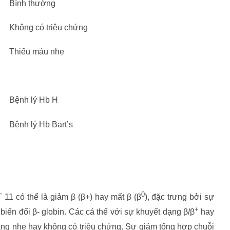
Bình thường
Không có triệu chứng
Thiếu máu nhẹ
Bệnh lý Hb H
Bệnh lý Hb Bart’s
0
 có thể là giảm β (β+) hay mất β (β
), đặc trưng bởi sự
+
biến đổi β- globin. Các cá thể với sự khuyết dạng β/β
hay
ạng nhẹ hay không có triệu chứng. Sự giảm tổng hợp chuỗi