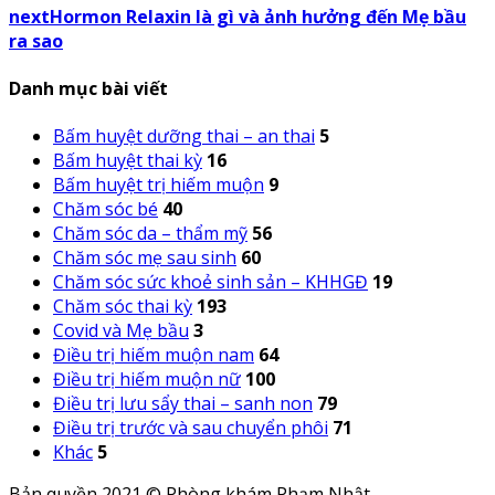
next
Hormon Relaxin là gì và ảnh hưởng đến Mẹ bầu
ra sao
Danh mục bài viết
Bấm huyệt dưỡng thai – an thai
5
Bấm huyệt thai kỳ
16
Bấm huyệt trị hiếm muộn
9
Chăm sóc bé
40
Chăm sóc da – thẩm mỹ
56
Chăm sóc mẹ sau sinh
60
Chăm sóc sức khoẻ sinh sản – KHHGĐ
19
Chăm sóc thai kỳ
193
Covid và Mẹ bầu
3
Điều trị hiếm muộn nam
64
Điều trị hiếm muộn nữ
100
Điều trị lưu sẩy thai – sanh non
79
Điều trị trước và sau chuyển phôi
71
Khác
5
Bản quyền 2021 © Phòng khám Phạm Nhật