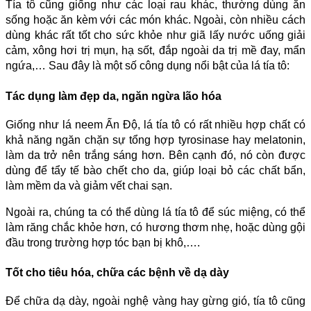
Tía tô cũng giống như các loại rau khác, thường dùng ăn
sống hoặc ăn kèm với các món khác. Ngoài, còn nhiều cách
dùng khác rất tốt cho sức khỏe như giã lấy nước uống giải
cảm, xông hơi trị mụn, hạ sốt, đắp ngoài da trị mề đay, mẩn
ngứa,… Sau đây là một số công dụng nổi bật của lá tía tô:
Tác dụng làm đẹp da, ngăn ngừa lão hóa
Giống như lá neem Ấn Độ, lá tía tô có rất nhiều hợp chất có
khả năng ngăn chặn sự tổng hợp tyrosinase hay melatonin,
làm da trở nên trắng sáng hơn. Bên cạnh đó, nó còn được
dùng để tẩy tế bào chết cho da, giúp loại bỏ các chất bẩn,
làm mềm da và giảm vết chai sạn.
Ngoài ra, chúng ta có thể dùng lá tía tô để súc miệng, có thể
làm răng chắc khỏe hơn, có hương thơm nhẹ, hoặc dùng gội
đầu trong trường hợp tóc bạn bị khô,….
Tốt cho tiêu hóa, chữa các bệnh về dạ dày
Để chữa dạ dày, ngoài nghệ vàng hay gừng gió, tía tô cũng