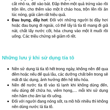
cắt nhỏ ra, để vào bát. Đập thêm một quả trứng vào rồi
trộn lên, cho thêm vào một ít cháo hoa, trộn lên rồi ăn
lúc nóng, giải cảm rất hiệu quả.
Đau bụng, đầy hơi
: Đối với những người bị đầy hơi
hoặc đau bụng đi ngoài, có thể lấy lá tía tô mang đi giã
nát, chắt lấy nước cốt, hòa chung vào một ít muối rồi
uống. Các triệu chứng sẽ giảm rõ rệt.
Những lưu ý khi sử dụng tía tô
Nên sử dụng lá tía tô hết trong ngày, không nên để qua
đêm hoặc nếu để quá lâu, các dưỡng chất bên trong sẽ
mất đi tác dụng, ảnh hưởng đến hệ tiêu hóa.
Nên để nước tía tô vào tủ lạnh khi không dùng đến,
nếu dùng để chữa ho, viêm họng,… mỗi khi sử dụng
nên hâm cho ấm lại rồi uống.
Đối với người đang nóng sốt, ra mồ hôi nhiều thì không
nên dùng nước lá tía tô.