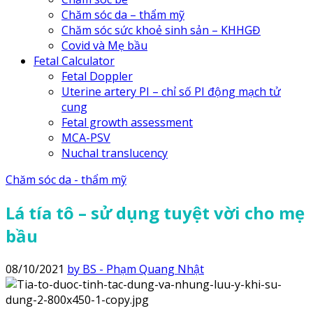
Chăm sóc da – thẩm mỹ
Chăm sóc sức khoẻ sinh sản – KHHGĐ
Covid và Mẹ bầu
Fetal Calculator
Fetal Doppler
Uterine artery PI – chỉ số PI động mạch tử
cung
Fetal growth assessment
MCA-PSV
Nuchal translucency
Chăm sóc da - thẩm mỹ
Lá tía tô – sử dụng tuyệt vời cho mẹ
bầu
08/10/2021
by BS - Phạm Quang Nhật