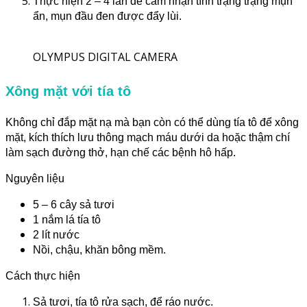
Thực hiện 2 – 4 lần để cảm nhận tình trạng trạng mụn
ẩn, mụn đầu đen được đẩy lùi.
OLYMPUS DIGITAL CAMERA
Xông mặt với tía tô
Không chỉ đắp mặt nạ mà bạn còn có thể dùng tía tô để xông
mặt, kích thích lưu thông mạch máu dưới da hoặc thậm chí
làm sạch đường thở, hạn chế các bệnh hô hấp.
Nguyên liệu
5 – 6 cây sả tươi
1 nắm lá tía tô
2 lít nước
Nồi, chậu, khăn bông mềm.
Cách thực hiện
Sả tươi, tía tô rửa sạch, để ráo nước.