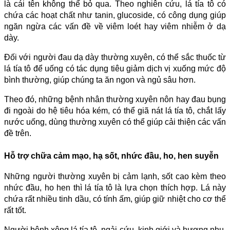
là cái tên không thể bỏ qua. Theo nghiên cứu, lá tía tô có
chứa các hoạt chất như tanin, glucoside, có công dụng giúp
ngăn ngừa các vấn đề về viêm loét hay viêm nhiễm ở dạ
dày.
Đối với người đau dạ dày thường xuyên, có thể sắc thuốc từ
lá tía tô để uống có tác dụng tiêu giảm dịch vị xuống mức độ
bình thường, giúp chúng ta ăn ngon và ngủ sâu hơn.
Theo đó, những bệnh nhân thường xuyên nôn hay đau bụng
đi ngoài do hệ tiêu hóa kém, có thể giã nát lá tía tô, chắt lấy
nước uống, dùng thường xuyên có thể giúp cải thiện các vấn
đề trên.
Hỗ trợ chữa cảm mạo, hạ sốt, nhức đầu, ho, hen suyễn
Những người thường xuyên bị cảm lạnh, sốt cao kèm theo
nhức đầu, ho hen thì lá tía tô là lựa chọn thích hợp. Lá này
chứa rất nhiều tinh dầu, có tính ấm, giúp giữ nhiệt cho cơ thể
rất tốt.
Người bệnh xông lá tía tô, ngải cứu, kinh giới và hương nhu,