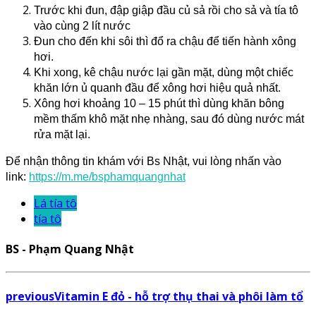
Trước khi đun, đập giập đầu củ sả rồi cho sả và tía tô
vào cùng 2 lít nước
Đun cho đến khi sôi thì đổ ra chậu để tiến hành xông
hơi.
Khi xong, kê chậu nước lại gần mặt, dùng một chiếc
khăn lớn ủ quanh đầu để xông hơi hiệu quả nhất.
Xông hơi khoảng 10 – 15 phút thì dùng khăn bông
mềm thấm khô mặt nhẹ nhàng, sau đó dùng nước mát
rửa mặt lại.
Để nhận thông tin khám với Bs Nhật, vui lòng nhấn vào
link:
https://m.me/bsphamquangnhat
Lá tía tô
tía tô
BS - Phạm Quang Nhật
previous
Vitamin E đỏ - hỗ trợ thụ thai và phôi làm tổ