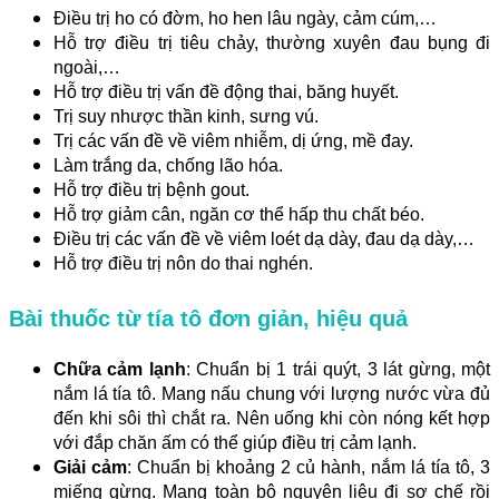
Điều trị ho có đờm, ho hen lâu ngày, cảm cúm,…
Hỗ trợ điều trị tiêu chảy, thường xuyên đau bụng đi
ngoài,…
Hỗ trợ điều trị vấn đề động thai, băng huyết.
Trị suy nhược thần kinh, sưng vú.
Trị các vấn đề về viêm nhiễm, dị ứng, mề đay.
Làm trắng da, chống lão hóa.
Hỗ trợ điều trị bệnh gout.
Hỗ trợ giảm cân, ngăn cơ thể hấp thu chất béo.
Điều trị các vấn đề về viêm loét dạ dày, đau dạ dày,…
Hỗ trợ điều trị nôn do thai nghén.
Bài thuốc từ tía tô đơn giản, hiệu quả
Chữa cảm lạnh
: Chuẩn bị 1 trái quýt, 3 lát gừng, một
nắm lá tía tô. Mang nấu chung với lượng nước vừa đủ
đến khi sôi thì chắt ra. Nên uống khi còn nóng kết hợp
với đắp chăn ấm có thể giúp điều trị cảm lạnh.
Giải cảm
: Chuẩn bị khoảng 2 củ hành, nắm lá tía tô, 3
miếng gừng. Mang toàn bộ nguyên liệu đi sơ chế rồi