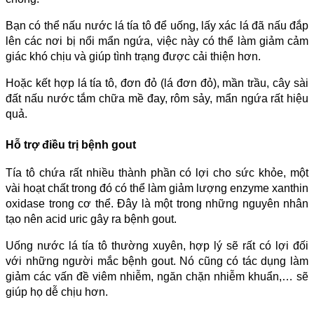
Bạn có thể nấu nước lá tía tô để uống, lấy xác lá đã nấu đắp
lên các nơi bị nổi mẩn ngứa, việc này có thể làm giảm cảm
giác khó chịu và giúp tình trạng được cải thiện hơn.
Hoặc kết hợp lá tía tô, đơn đỏ (lá đơn đỏ), mần trầu, cây sài
đất nấu nước tắm chữa mề đay, rôm sảy, mẩn ngứa rất hiệu
quả.
Hỗ trợ điều trị bệnh gout
Tía tô chứa rất nhiều thành phần có lợi cho sức khỏe, một
vài hoạt chất trong đó có thể làm giảm lượng enzyme xanthin
oxidase trong cơ thể. Đây là một trong những nguyên nhân
tạo nên acid uric gây ra bệnh gout.
Uống nước lá tía tô thường xuyên, hợp lý sẽ rất có lợi đối
với những người mắc bệnh gout. Nó cũng có tác dụng làm
giảm các vấn đề viêm nhiễm, ngăn chặn nhiễm khuẩn,… sẽ
giúp họ dễ chịu hơn.