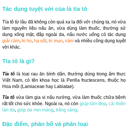
Tác dụng tuyệt vời của lá tía tô
Tía tô từ lâu đã không còn quá xa lạ đối với chúng ta, nó vừa
làm nguyên liệu nấu ăn, vừa dùng làm thuốc, thường sử
dụng xông mặt, đắp ngoài da, nấu nước uống có tác dụng
giải cảm
,
trị ho
,
hạ sốt
,
trị mụn
,
nám
và nhiều công dụng tuyệt
vời khác.
Tía tô là gì?
Tía tô
là loại rau ăn bình dân, thường dùng trong ẩm thực
Việt Nam, có tên khoa học là Perilla fructescens, thuộc họ
Hoa môi (Lamiaceae hay Labiatae).
Tía tô
vừa làm gia vị nấu nướng, vừa làm thuốc chữa bệnh
rất tốt cho sức khỏe. Ngoài ra, nó còn
giúp làm đẹp
,
cải thiện
làn da
,
giúp da mịn màng
,
trắng sáng
.
Đặc điểm, phân bố và phân loại