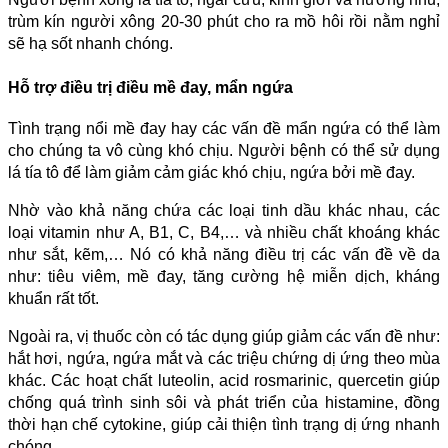
trùm kín người xông 20-30 phút cho ra mồ hôi rồi nằm nghỉ
sẽ hạ sốt nhanh chóng.
Hỗ trợ điều trị điều mề đay, mẩn ngứa
Tình trạng nổi mề đay hay các vấn đề mẩn ngứa có thể làm
cho chúng ta vô cùng khó chịu. Người bệnh có thể sử dụng
lá tía tô để làm giảm cảm giác khó chịu, ngứa bởi mề đay.
Nhờ vào khả năng chứa các loại tinh dầu khác nhau, các
loại vitamin như A, B1, C, B4,… và nhiều chất khoáng khác
như sắt, kẽm,… Nó có khả năng điều trị các vấn đề về da
như: tiêu viêm, mề đay, tăng cường hệ miễn dịch, kháng
khuẩn rất tốt.
Ngoài ra, vị thuốc còn có tác dụng giúp giảm các vấn đề như:
hắt hơi, ngứa, ngứa mắt và các triệu chứng dị ứng theo mùa
khác. Các hoạt chất luteolin, acid rosmarinic, quercetin giúp
chống quá trình sinh sôi và phát triển của histamine, đồng
thời hạn chế cytokine, giúp cải thiện tình trạng dị ứng nhanh
chóng.