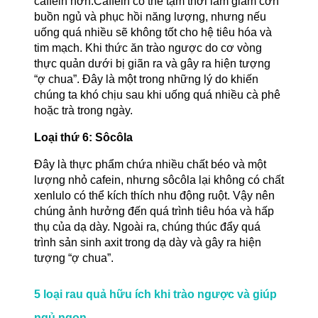
caffein hơn.Caffein có thể tạm thời làm giảm cơn
buồn ngủ và phục hồi năng lượng, nhưng nếu
uống quá nhiều sẽ không tốt cho hệ tiêu hóa và
tim mạch. Khi thức ăn trào ngược do cơ vòng
thực quản dưới bị giãn ra và gây ra hiện tượng
“ợ chua”. Đây là một trong những lý do khiến
chúng ta khó chịu sau khi uống quá nhiều cà phê
hoặc trà trong ngày.
Loại thứ 6: Sôcôla
Đây là thực phẩm chứa nhiều chất béo và một
lượng nhỏ cafein, nhưng sôcôla lại không có chất
xenlulo có thể kích thích nhu động ruột. Vậy nên
chúng ảnh hưởng đến quá trình tiêu hóa và hấp
thụ của dạ dày. Ngoài ra, chúng thúc đẩy quá
trình sản sinh axit trong dạ dày và gây ra hiện
tượng “ợ chua”.
5 loại rau quả hữu ích khi trào ngược và giúp
ngủ ngon