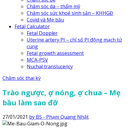
Chăm sóc da – thẩm mỹ
Chăm sóc sức khoẻ sinh sản – KHHGĐ
Covid và Mẹ bầu
Fetal Calculator
Fetal Doppler
Uterine artery PI – chỉ số PI động mạch tử
cung
Fetal growth assessment
MCA-PSV
Nuchal translucency
Chăm sóc thai kỳ
Trào ngược, ợ nóng, ợ chua – Mẹ
bầu làm sao đỡ
27/01/2021
by BS - Phạm Quang Nhật