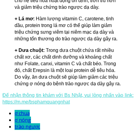
cho hệ tiêu hóa hoạt động ổn định, trơn tru hơn
và giảm triệu chứng trào ngược dạ dày.
+ Lá mơ:
Hàm lượng vitamin C, carotene, tinh
dầu, protein trong lá mơ có thể giúp làm giảm
triệu chứng sưng viêm tại niêm mạc dạ dày và
những tổn thương do trào ngược dạ dày gây ra.
+ Dưa chuột:
Trong dưa chuột chứa rất nhiều
chất xơ, các chất dinh dưỡng và khoáng chất
như Folate, canxi, vitamin C và chất béo. Trong
đó, chất Erepsin là một loại protein dễ tiêu hóa.
Do vậy, ăn dưa chuột sẽ giúp làm giảm các triệu
chứng ợ nóng do bệnh trào ngược dạ dày gây ra.
Để nhận thông tin khám với Bs Nhật, vui lòng nhấn vào link:
https://m.me/bsphamquangnhat
ợ chua
ợ nóng
trào ngược