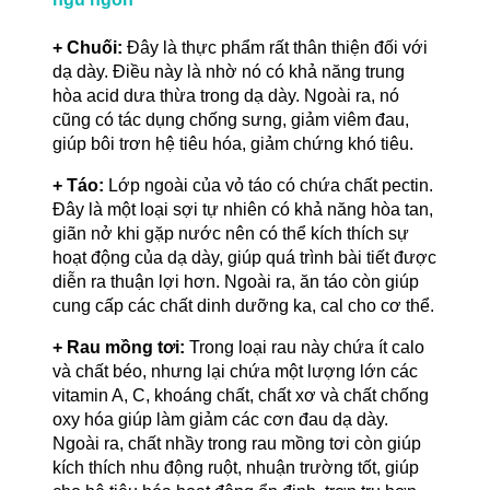
+ Chuối:
Đây là thực phẩm rất thân thiện đối với
dạ dày. Điều này là nhờ nó có khả năng trung
hòa acid dưa thừa trong dạ dày. Ngoài ra, nó
cũng có tác dụng chống sưng, giảm viêm đau,
giúp bôi trơn hệ tiêu hóa, giảm chứng khó tiêu.
+ Táo:
Lớp ngoài của vỏ táo có chứa chất pectin.
Đây là một loại sợi tự nhiên có khả năng hòa tan,
giãn nở khi gặp nước nên có thể kích thích sự
hoạt động của dạ dày, giúp quá trình bài tiết được
diễn ra thuận lợi hơn. Ngoài ra, ăn táo còn giúp
cung cấp các chất dinh dưỡng ka, cal cho cơ thể.
+ Rau mồng tơi:
Trong loại rau này chứa ít calo
và chất béo, nhưng lại chứa một lượng lớn các
vitamin A, C, khoáng chất, chất xơ và chất chống
oxy hóa giúp làm giảm các cơn đau dạ dày.
Ngoài ra, chất nhầy trong rau mồng tơi còn giúp
kích thích nhu động ruột, nhuận trường tốt, giúp