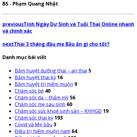
BS - Phạm Quang Nhật
previous
Tính Ngày Dự Sinh và Tuổi Thai Online nhanh
và chính xác
next
Thai 3 tháng đầu mẹ Bầu ăn gì cho tốt?
Danh mục bài viết
Bấm huyệt dưỡng thai – an thai
5
Bấm huyệt thai kỳ
16
Bấm huyệt trị hiếm muộn
9
Chăm sóc bé
40
Chăm sóc da – thẩm mỹ
56
Chăm sóc mẹ sau sinh
60
Chăm sóc sức khoẻ sinh sản – KHHGĐ
19
Chăm sóc thai kỳ
193
Covid và Mẹ bầu
3
Điều trị hiếm muộn nam
64