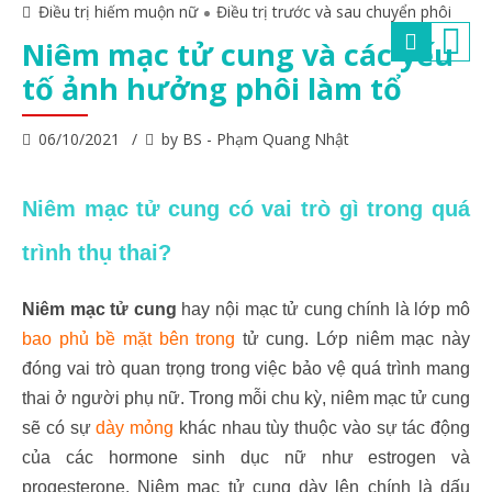
Điều trị hiếm muộn nữ
Điều trị trước và sau chuyển phôi
Niêm mạc tử cung và các yếu
tố ảnh hưởng phôi làm tổ
06/10/2021
by BS - Phạm Quang Nhật
Niêm mạc tử cung có vai trò gì trong quá
trình thụ thai?
Niêm mạc tử cung
hay nội mạc tử cung chính là lớp mô
bao phủ bề mặt bên trong
tử cung. Lớp niêm mạc này
đóng vai trò quan trọng trong việc bảo vệ quá trình mang
thai ở người phụ nữ. Trong mỗi chu kỳ, niêm mạc tử cung
sẽ có sự
dày mỏng
khác nhau tùy thuộc vào sự tác động
của các hormone sinh dục nữ như estrogen và
progesterone. Niêm mạc tử cung dày lên chính là dấu