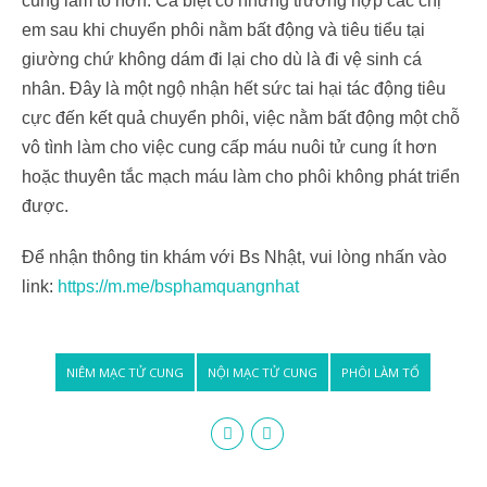
cung làm tổ hơn. Cá biệt có những trường hợp các chị
em sau khi chuyển phôi nằm bất động và tiêu tiểu tại
giường chứ không dám đi lại cho dù là đi vệ sinh cá
nhân. Đây là một ngộ nhận hết sức tai hại tác động tiêu
cực đến kết quả chuyển phôi, việc nằm bất động một chỗ
vô tình làm cho việc cung cấp máu nuôi tử cung ít hơn
hoặc thuyên tắc mạch máu làm cho phôi không phát triển
được.
Để nhận thông tin khám với Bs Nhật, vui lòng nhấn vào
link:
https://m.me/bsphamquangnhat
NIÊM MẠC TỬ CUNG
NỘI MẠC TỬ CUNG
PHÔI LÀM TỔ