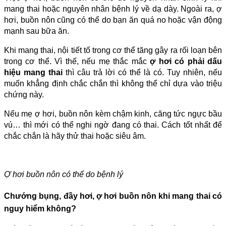
mang thai hoặc nguyên nhân bệnh lý về dạ dày. Ngoài ra, ợ
hơi, buồn nôn cũng có thể do bạn ăn quá no hoặc vận động
mạnh sau bữa ăn.
Khi mang thai, nội tiết tố trong cơ thể tăng gây ra rối loạn bên
trong cơ thể. Vì thế, nếu mẹ thắc mắc
ợ hơi có phải dấu
hiệu mang thai
thì câu trả lời có thể là có. Tuy nhiên, nếu
muốn khẳng định chắc chắn thì không thể chỉ dựa vào triệu
chứng này.
Nếu mẹ ợ hơi, buồn nôn kèm chậm kinh, căng tức ngực bầu
vú… thì mới có thể nghi ngờ đang có thai. Cách tốt nhất để
chắc chắn là hãy thử thai hoặc siêu âm.
Ợ hơi buồn nôn có thể do bệnh lý
Chướng bụng, đầy hơi, ợ hơi buồn nôn khi mang thai có
nguy hiểm không?