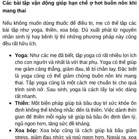
Các bài tập vận động giúp hạn chế ợ hơi buồn nôn khi
mang thai
Nếu không muốn dùng thuốc để điều trị, mẹ có thể tập các
bài tập như yoga, thiền, xoa bóp. Dù xuất phát từ nguyên
nhân sinh lý hay bệnh lý thì những phương pháp này cũng
đều rất hữu ích.
Yoga:
Như các mẹ đã biết, tập yoga có rất nhiều lợi ích
cho con người và nhất là với thai phụ. Yoga có thể giúp
mẹ giảm căng thẳng, giảm đau, tê bì chân tay. Đặc biệt
là yoga cũng có thể giảm chứng buồn nôn khi mang
thai. Tập yoga cũng là một cách mẹ chuẩn bị cho quá
trình sinh nở. Sau sinh, yoga là cách lấy lại vóc dáng
rất nhanh.
Thiền:
Một biện pháp giúp bà bầu duy trì sức khỏe ổn
định không thể không nhắc đến là thiền. Việc dành thời
gian để thiền mỗi ngày sẽ giúp bà bầu ổn định tâm lý,
ngủ ngon hơn, tăng sức đề kháng.
Xoa bóp:
Xoa bóp cũng là cách giúp bà bầu giảm
stress, giảm đau nhức và ngủ ngon hơn. Ngoài ra, xoa