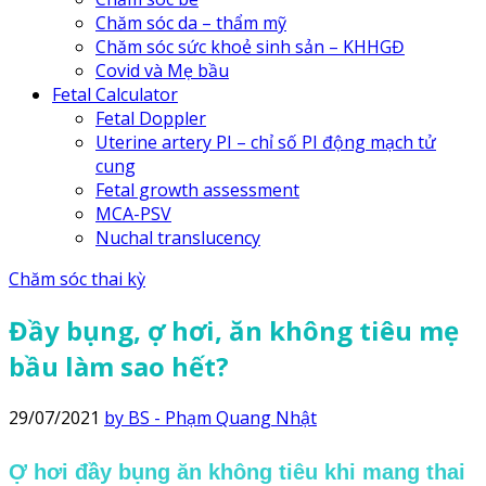
Chăm sóc da – thẩm mỹ
Chăm sóc sức khoẻ sinh sản – KHHGĐ
Covid và Mẹ bầu
Fetal Calculator
Fetal Doppler
Uterine artery PI – chỉ số PI động mạch tử
cung
Fetal growth assessment
MCA-PSV
Nuchal translucency
Chăm sóc thai kỳ
Đầy bụng, ợ hơi, ăn không tiêu mẹ
bầu làm sao hết?
29/07/2021
by BS - Phạm Quang Nhật
Ợ hơi đầy bụng ăn không tiêu khi mang thai