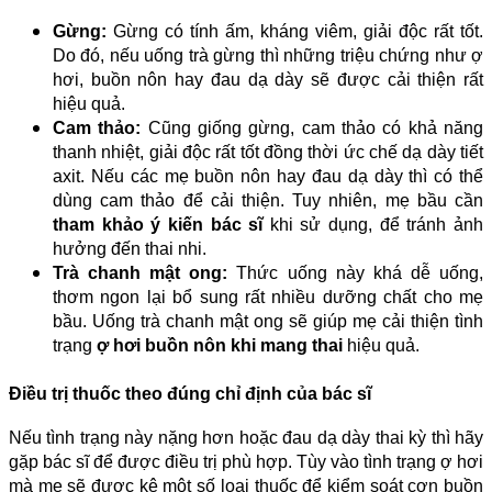
Gừng:
Gừng có tính ấm, kháng viêm, giải độc rất tốt.
Do đó, nếu uống trà gừng thì những triệu chứng như ợ
hơi, buồn nôn hay đau dạ dày sẽ được cải thiện rất
hiệu quả.
Cam thảo:
Cũng giống gừng, cam thảo có khả năng
thanh nhiệt, giải độc rất tốt đồng thời ức chế dạ dày tiết
axit. Nếu các mẹ buồn nôn hay đau dạ dày thì có thể
dùng cam thảo để cải thiện. Tuy nhiên, mẹ bầu cần
tham khảo ý kiến bác sĩ
khi sử dụng, để tránh ảnh
hưởng đến thai nhi.
Trà chanh mật ong:
Thức uống này khá dễ uống,
thơm ngon lại bổ sung rất nhiều dưỡng chất cho mẹ
bầu. Uống trà chanh mật ong sẽ giúp mẹ cải thiện tình
trạng
ợ hơi buồn nôn khi mang thai
hiệu quả.
Điều trị thuốc theo đúng chỉ định của bác sĩ
Nếu tình trạng này nặng hơn hoặc đau dạ dày thai kỳ thì hãy
gặp bác sĩ để được điều trị phù hợp. Tùy vào tình trạng ợ hơi
mà mẹ sẽ được kê một số loại thuốc để kiểm soát cơn buồn