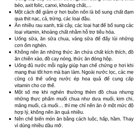
béo, axit folic, canxi, khoáng chất,…
Một cách để giảm ợ hơi buồn nôn là bổ sung chất đạm
qua thịt nạc, cá, trứng, các loại đậu.
Ăn nhiều rau xanh, trái cây, các loại hạt để bổ sung các
loại vitamin, khoáng chất nhằm hỗ trợ tiêu hóa.
Uống sữa, ăn sữa chua, váng sữa để đẩy lùi những
cơn ốm nghén.
Không nên ăn những thức ăn chứa chất kích thích, đồ
ăn chiên xào, đồ cay nóng, thức ăn đóng hộp.
Uống đủ nước mỗi ngày giúp hạn chế chứng ợ hơi khi
mang thai tốt hơn mà bạn làm. Ngoài nước lọc, các mẹ
cũng có thể uống nước ép hoa quả để cung cấp
vitamin cho cơ thể.
Một số mẹ khi nghén thường thèm đồ chua nhưng
những thực phẩm muối chua như dưa muối, kim chi,
măng muối, cà muối… thì mẹ chỉ nên ăn ở một mức độ
hợp lý, không nên ăn quá nhiều.
Nên chế biến món ăn bằng cách luộc, hấp, hầm. Thay
vì dùng nhiều dầu mỡ.