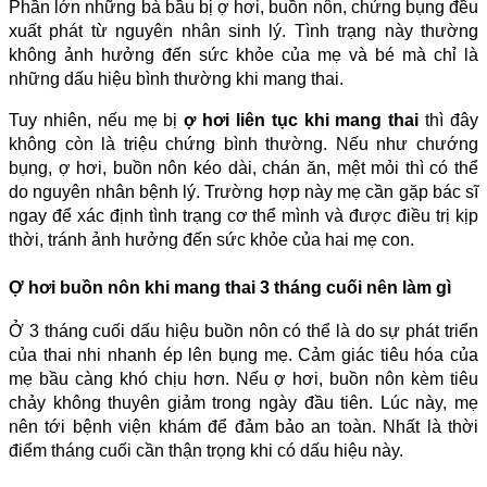
Phần lớn những bà bầu bị ợ hơi, buồn nôn, chứng bụng đều
xuất phát từ nguyên nhân sinh lý. Tình trạng này thường
không ảnh hưởng đến sức khỏe của mẹ và bé mà chỉ là
những dấu hiệu bình thường khi mang thai.
Tuy nhiên, nếu mẹ bị
ợ hơi liên tục khi mang thai
thì đây
không còn là triệu chứng bình thường. Nếu như chướng
bụng, ợ hơi, buồn nôn kéo dài, chán ăn, mệt mỏi thì có thể
do nguyên nhân bệnh lý. Trường hợp này mẹ cần gặp bác sĩ
ngay để xác định tình trạng cơ thể mình và được điều trị kịp
thời, tránh ảnh hưởng đến sức khỏe của hai mẹ con.
Ợ hơi buồn nôn khi mang thai 3 tháng cuối nên làm gì
Ở 3 tháng cuối dấu hiệu buồn nôn có thể là do sự phát triển
của thai nhi nhanh ép lên bụng mẹ. Cảm giác tiêu hóa của
mẹ bầu càng khó chịu hơn. Nếu ợ hơi, buồn nôn kèm tiêu
chảy không thuyên giảm trong ngày đầu tiên. Lúc này, mẹ
nên tới bệnh viện khám để đảm bảo an toàn. Nhất là thời
điểm tháng cuối cần thận trọng khi có dấu hiệu này.