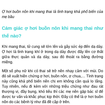
Ợ hơi buồn nôn khi mang thai là tình trạng khá phổ biến của
mẹ bầu
Cảm giác ợ hơi buồn nôn khi mang thai như
thế nào?
Khi mang thai, tử cung sẽ lớn lên và gây sức ép đến dạ dày.
Ợ hơi là tình trạng khí ở trong dạ dày được đẩy lên cơ thắt
giữa thực quản và dạ dày, sau đó thoát ra bằng đường
miệng.
Một số phụ nữ khi có thai sẽ trở nên nhạy cảm với mùi. Do
đó sẽ xuất hiện chứng ợ hơi, buồn nôn, ợ chua,… Tình trạng
này cũng khá phổ biến nên chị em không cần quá lo lắng.
Tuy nhiên, nếu đi kèm với những triệu chứng như đau rát
thượng vị, đầy bụng, khó tiêu thì các mẹ nên gặp bác sĩ để
được tư vấn và khắc phục kịp thời. Đây có thể là ợ hơi buồn
nôn do các bệnh lý như đã đề cập ở trên.