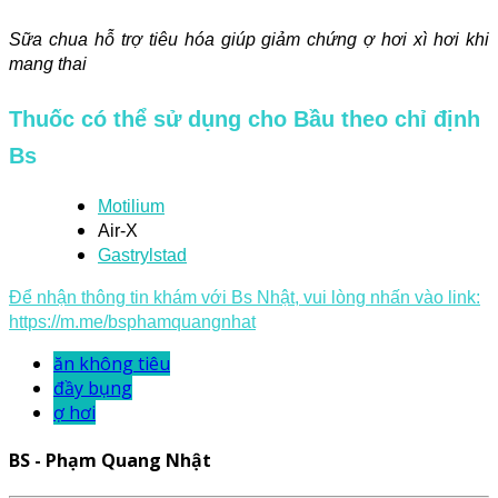
Sữa chua hỗ trợ tiêu hóa giúp giảm chứng ợ hơi xì hơi khi
mang thai
Thuốc có thể sử dụng cho Bầu theo chỉ định
Bs
Motilium
Air-X
Gastrylstad
Để nhận thông tin khám với Bs Nhật, vui lòng nhấn vào link:
https://m.me/bsphamquangnhat
ăn không tiêu
đầy bụng
ợ hơi
BS - Phạm Quang Nhật