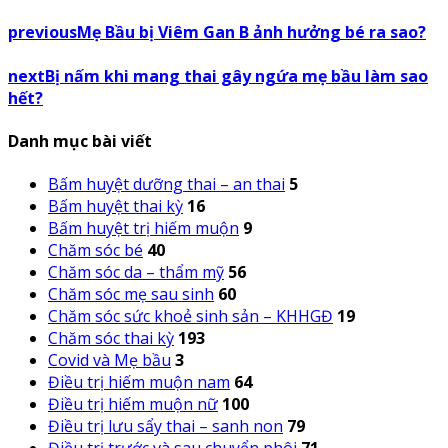
previous
Mẹ Bầu bị Viêm Gan B ảnh hưởng bé ra sao?
next
Bị nấm khi mang thai gây ngứa mẹ bầu làm sao
hết?
Danh mục bài viết
Bấm huyệt dưỡng thai – an thai
5
Bấm huyệt thai kỳ
16
Bấm huyệt trị hiếm muộn
9
Chăm sóc bé
40
Chăm sóc da – thẩm mỹ
56
Chăm sóc mẹ sau sinh
60
Chăm sóc sức khoẻ sinh sản – KHHGĐ
19
Chăm sóc thai kỳ
193
Covid và Mẹ bầu
3
Điều trị hiếm muộn nam
64
Điều trị hiếm muộn nữ
100
Điều trị lưu sẩy thai – sanh non
79