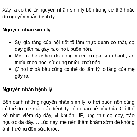
Xảy ra có thể từ nguyên nhân sinh lý bên trong cơ thể hoặc
do nguyên nhân bệnh lý.
Nguyên nhân sinh lý
Sự gia tăng của nội tiết tố làm thực quản co thắt, dạ
dày giãn ra, gây ra ợ hơi, buồn nôn.
Mẹ có thể ợ hơi do uống nước có ga, ăn nhanh, ăn
thiếu khoa học, sử dụng nhiều chất béo.
Ợ hơi ở bà bầu cũng có thể do tâm lý lo lắng của mẹ
gây ra.
Nguyên nhân bệnh lý
Bên cạnh những nguyên nhân sinh lý, ợ hơi buồn nôn cũng
có thể do mẹ mắc các bệnh lý liên quan hệ tiêu hóa. Có thể
kể như: viêm dạ dày, vi khuẩn HP, ung thư dạ dày, trào
ngược dạ dày,… Lúc này, mẹ nên thăm khám sớm để không
ảnh hưởng đến sức khỏe.