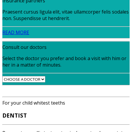
Insurance partners
Praesent cursus ligula elit, vitae ullamcorper felis sodales
non. Suspendisse ut hendrerit.
READ MORE
Consult our doctors
Select the doctor you prefer and book a visit with him or
her in a matter of minutes.
For your child whitest teeths
DENTIST