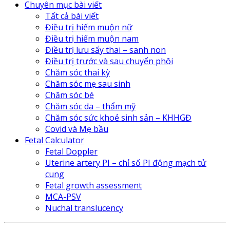
Chuyên mục bài viết
Tất cả bài viết
Điều trị hiếm muộn nữ
Điều trị hiếm muộn nam
Điều trị lưu sẩy thai – sanh non
Điều trị trước và sau chuyển phôi
Chăm sóc thai kỳ
Chăm sóc mẹ sau sinh
Chăm sóc bé
Chăm sóc da – thẩm mỹ
Chăm sóc sức khoẻ sinh sản – KHHGĐ
Covid và Mẹ bầu
Fetal Calculator
Fetal Doppler
Uterine artery PI – chỉ số PI động mạch tử
cung
Fetal growth assessment
MCA-PSV
Nuchal translucency