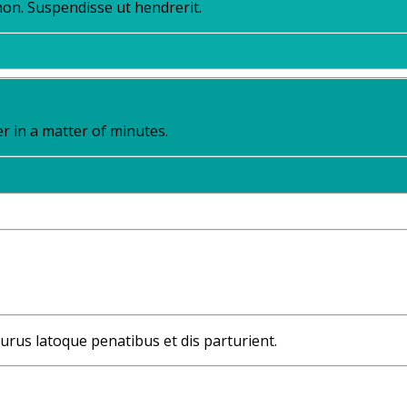
 non. Suspendisse ut hendrerit.
er in a matter of minutes.
purus latoque penatibus et dis parturient.