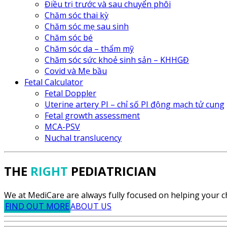
Điều trị trước và sau chuyển phôi
Chăm sóc thai kỳ
Chăm sóc mẹ sau sinh
Chăm sóc bé
Chăm sóc da – thẩm mỹ
Chăm sóc sức khoẻ sinh sản – KHHGĐ
Covid và Mẹ bầu
Fetal Calculator
Fetal Doppler
Uterine artery PI – chỉ số PI động mạch tử cung
Fetal growth assessment
MCA-PSV
Nuchal translucency
THE
RIGHT
PEDIATRICIAN
We at MediCare are always fully focused on helping your ch
FIND OUT MORE
ABOUT US