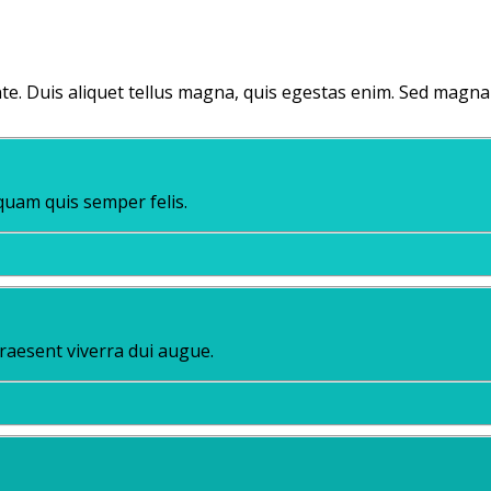
e. Duis aliquet tellus magna, quis egestas enim. Sed magna nu
iquam quis semper felis.
Praesent viverra dui augue.