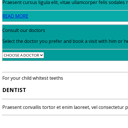
Praesent cursus ligula elit, vitae ullamcorper felis sodales
READ MORE
Consult our doctors
Select the doctor you prefer and book a visit with him or h
For your child whitest teeths
DENTIST
Praesent convallis tortor et enim laoreet, vel consectetur 