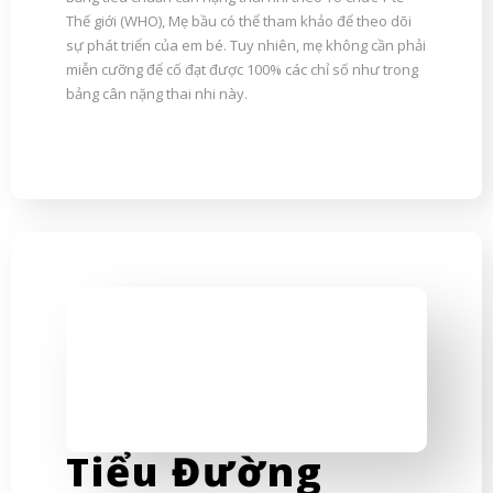
Thế giới (WHO), Mẹ bầu có thể tham khảo để theo dõi
sự phát triển của em bé. Tuy nhiên, mẹ không cần phải
miễn cưỡng để cố đạt được 100% các chỉ số như trong
bảng cân nặng thai nhi này.
Tiểu Đường