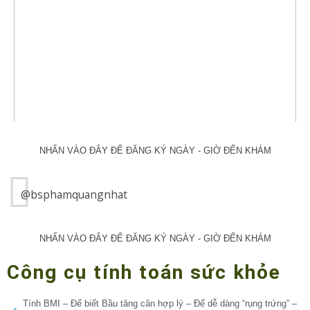
NHẤN VÀO ĐÂY ĐỂ ĐĂNG KÝ NGÀY - GIỜ ĐẾN KHÁM
@bsphamquangnhat
NHẤN VÀO ĐÂY ĐỂ ĐĂNG KÝ NGÀY - GIỜ ĐẾN KHÁM
Công cụ tính toán sức khỏe
Tính BMI – Để biết Bầu tăng cân hợp lý – Để dễ dàng “rụng trứng” –