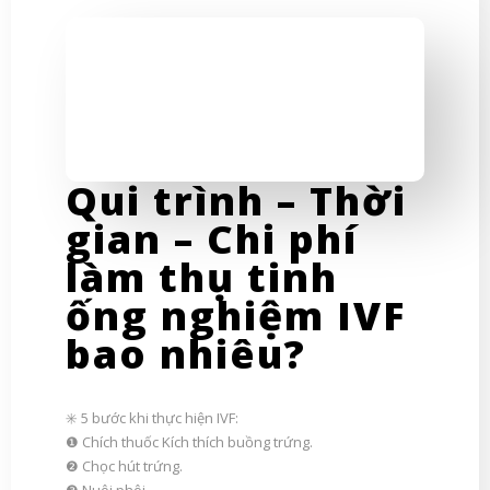
Qui trình – Thời
gian – Chi phí
làm thụ tinh
ống nghiệm IVF
bao nhiêu?
✳️ 5 bước khi thực hiện IVF:
❶ Chích thuốc Kích thích buồng trứng.
❷ Chọc hút trứng.