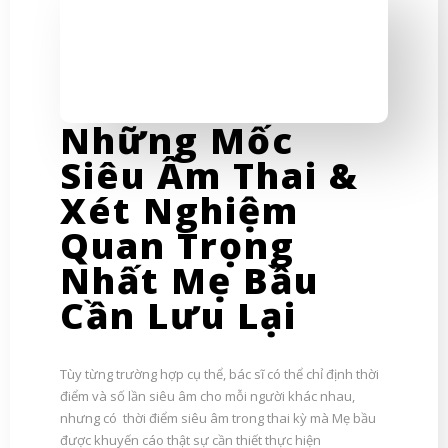
Những Mốc
Siêu Âm Thai &
Xét Nghiệm
Quan Trọng
Nhất Mẹ Bầu
Cần Lưu Lại
Tùy từng trường hợp cụ thể, bác sĩ có thể chỉ định thời
điểm và số lần siêu âm cho mỗi người khác nhau,
nhưng có thời điểm siêu âm trong thai kỳ mà Mẹ bầu
được khuyến cáo thật sự cần thiết thực hiện