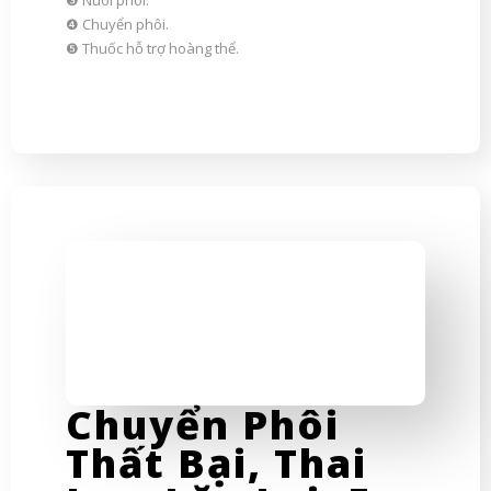
❸ Nuôi phôi.
❹ Chuyển phôi.
❺ Thuốc hỗ trợ hoàng thể.
Chuyển Phôi
Thất Bại, Thai