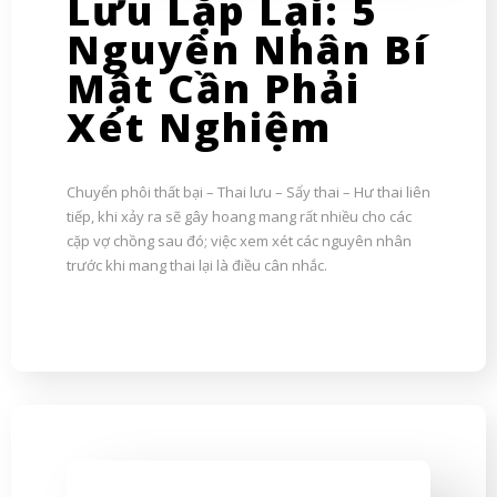
Lưu Lặp Lại: 5
Nguyên Nhân Bí
Mật Cần Phải
Xét Nghiệm
Chuyển phôi thất bại – Thai lưu – Sẩy thai – Hư thai liên
tiếp, khi xảy ra sẽ gây hoang mang rất nhiều cho các
cặp vợ chồng sau đó; việc xem xét các nguyên nhân
trước khi mang thai lại là điều cân nhắc.