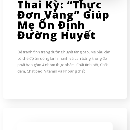
Thai Kỳ: “Thực
Đơn Vàng” Giúp
Mẹ Ổn Định
Đường Huyết
Để tránh tình trạng đường huyết tăng cao, Mẹ bầu cần
có chế độ ăn uống lành mạnh và cân bằng, trong đó
phải bao gồm 4 nhóm thực phẩm: Chất tinh bột, Chất
đạm, Chất béo, Vitamin và khoáng chất.