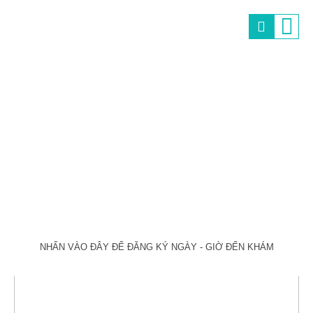
NHẤN VÀO ĐÂY ĐỂ ĐĂNG KÝ NGÀY - GIỜ ĐẾN KHÁM