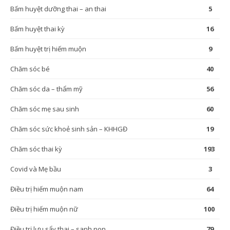
Bấm huyệt dưỡng thai – an thai
5
Bấm huyệt thai kỳ
16
Bấm huyệt trị hiếm muộn
9
Chăm sóc bé
40
Chăm sóc da – thẩm mỹ
56
Chăm sóc mẹ sau sinh
60
Chăm sóc sức khoẻ sinh sản – KHHGĐ
19
Chăm sóc thai kỳ
193
Covid và Mẹ bầu
3
Điều trị hiếm muộn nam
64
Điều trị hiếm muộn nữ
100
Điều trị lưu sẩy thai – sanh non
79