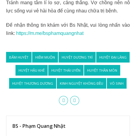
Tránh mang tâm lí lo sợ, căng thẳng. Vợ chồng nên nỗ
lực sống vui vẻ hài hòa để cùng nhau chữa trị bệnh.
Để nhận thông tin khám với Bs Nhật, vui lòng nhấn vào
link:
https://m.me/bsphamquangnhat
BẤM HUYỆT
HIẾM MUỘN
HUYỆT DƯƠNG TRÌ
HUYỆT ĐẠI LĂNG
HUYỆT HẬU KHÊ
HUYỆT THÁI UYÊN
HUYỆT THẦN MÔN
HUYỆT THƯƠNG DƯƠNG
KINH NGUYỆT KHÔNG ĐỀU
VÔ SINH
BS - Phạm Quang Nhật