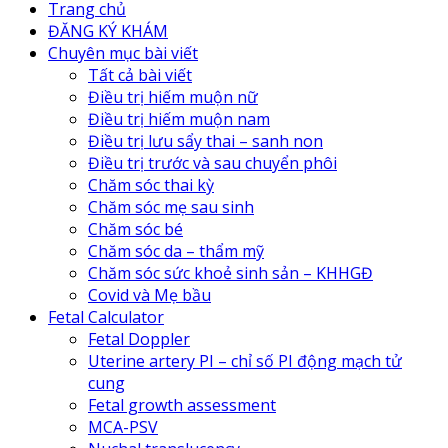
Trang chủ
ĐĂNG KÝ KHÁM
Chuyên mục bài viết
Tất cả bài viết
Điều trị hiếm muộn nữ
Điều trị hiếm muộn nam
Điều trị lưu sẩy thai – sanh non
Điều trị trước và sau chuyển phôi
Chăm sóc thai kỳ
Chăm sóc mẹ sau sinh
Chăm sóc bé
Chăm sóc da – thẩm mỹ
Chăm sóc sức khoẻ sinh sản – KHHGĐ
Covid và Mẹ bầu
Fetal Calculator
Fetal Doppler
Uterine artery PI – chỉ số PI động mạch tử
cung
Fetal growth assessment
MCA-PSV