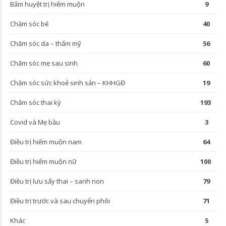
Bấm huyệt trị hiếm muộn
9
Chăm sóc bé
40
Chăm sóc da – thẩm mỹ
56
Chăm sóc mẹ sau sinh
60
Chăm sóc sức khoẻ sinh sản – KHHGĐ
19
Chăm sóc thai kỳ
193
Covid và Mẹ bầu
3
Điều trị hiếm muộn nam
64
Điều trị hiếm muộn nữ
100
Điều trị lưu sẩy thai – sanh non
79
Điều trị trước và sau chuyển phôi
71
Khác
5