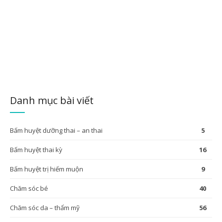
huyệt Quan Nguyên
Huyệt Quan Nguyên chủ trị nhiều bệnh do hư tổn nguyên khí như
mệt mỏi, sợ lạnh, trúng gió và điều trị các bệnh nam khoa như liệt
dương, di tinh hay xuất tinh sớm.
ĐỌC TIẾP
Danh mục bài viết
Bấm huyệt dưỡng thai – an thai
5
Bấm huyệt thai kỳ
16
Bấm huyệt trị hiếm muộn
9
Chăm sóc bé
40
Chăm sóc da – thẩm mỹ
56