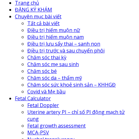
Trang chủ
ĐĂNG KÝ KHÁM
Chuyên mục bài viết
Tất cả bài viết
Điều trị hiếm muộn nữ
Điều trị hiếm muộn nam
Điều trị lưu sẩy thai – sanh non
Điều trị trước và sau chuyển phôi
Chăm sóc thai kỳ
Chăm sóc mẹ sau sinh
Chăm sóc bé
Chăm sóc da – thẩm mỹ
Chăm sóc sức khoẻ sinh sản – KHHGĐ
Covid và Mẹ bầu
Fetal Calculator
Fetal Doppler
Uterine artery PI – chỉ số PI động mạch tử
cung
Fetal growth assessment
MCA-PSV