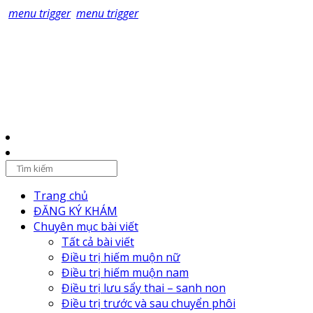
menu trigger
menu trigger
Trang chủ
ĐĂNG KÝ KHÁM
Chuyên mục bài viết
Tất cả bài viết
Điều trị hiếm muộn nữ
Điều trị hiếm muộn nam
Điều trị lưu sẩy thai – sanh non
Điều trị trước và sau chuyển phôi