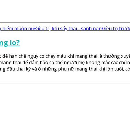
rị hiếm muộn nữ
Điều trị lưu sẩy thai - sanh non
Điều trị trư
ng lo?
 để hạn chế nguy cơ chảy máu khi mang thai là thường xuy
n mang thai để đảm bảo cơ thể người mẹ không mắc các chứ
ng đầu thai kỳ và ở những phụ nữ mang thai khi lớn tuổi, c