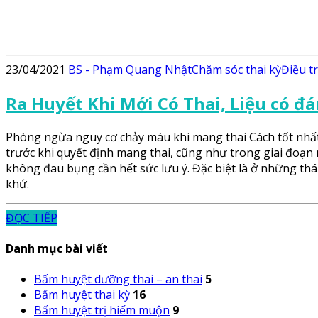
23/04/2021
BS - Phạm Quang Nhật
Chăm sóc thai kỳ
Điều t
Ra Huyết Khi Mới Có Thai, Liệu có đá
Phòng ngừa nguy cơ chảy máu khi mang thai Cách tốt nhất
trước khi quyết định mang thai, cũng như trong giai đoạ
không đau bụng cần hết sức lưu ý. Đặc biệt là ở những thá
khứ.
ĐỌC TIẾP
Danh mục bài viết
Bấm huyệt dưỡng thai – an thai
5
Bấm huyệt thai kỳ
16
Bấm huyệt trị hiếm muộn
9