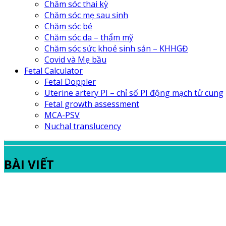
Chăm sóc thai kỳ
Chăm sóc mẹ sau sinh
Chăm sóc bé
Chăm sóc da – thẩm mỹ
Chăm sóc sức khoẻ sinh sản – KHHGĐ
Covid và Mẹ bầu
Fetal Calculator
Fetal Doppler
Uterine artery PI – chỉ số PI động mạch tử cung
Fetal growth assessment
MCA-PSV
Nuchal translucency
BÀI VIẾT