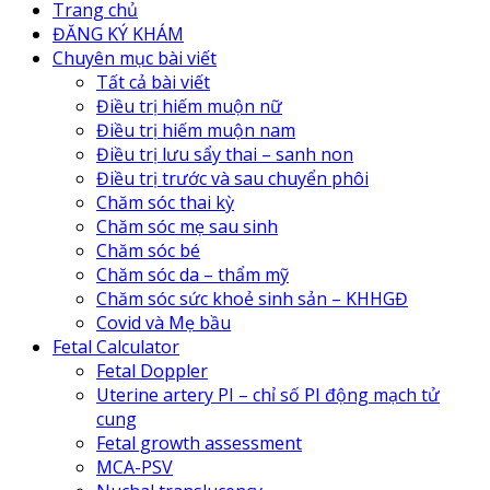
Trang chủ
ĐĂNG KÝ KHÁM
Chuyên mục bài viết
Tất cả bài viết
Điều trị hiếm muộn nữ
Điều trị hiếm muộn nam
Điều trị lưu sẩy thai – sanh non
Điều trị trước và sau chuyển phôi
Chăm sóc thai kỳ
Chăm sóc mẹ sau sinh
Chăm sóc bé
Chăm sóc da – thẩm mỹ
Chăm sóc sức khoẻ sinh sản – KHHGĐ
Covid và Mẹ bầu
Fetal Calculator
Fetal Doppler
Uterine artery PI – chỉ số PI động mạch tử
cung
Fetal growth assessment
MCA-PSV