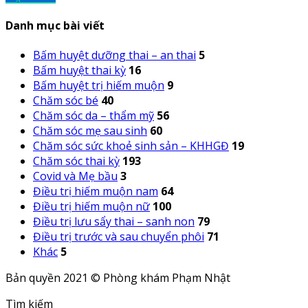
Danh mục bài viết
Bấm huyệt dưỡng thai – an thai
5
Bấm huyệt thai kỳ
16
Bấm huyệt trị hiếm muộn
9
Chăm sóc bé
40
Chăm sóc da – thẩm mỹ
56
Chăm sóc mẹ sau sinh
60
Chăm sóc sức khoẻ sinh sản – KHHGĐ
19
Chăm sóc thai kỳ
193
Covid và Mẹ bầu
3
Điều trị hiếm muộn nam
64
Điều trị hiếm muộn nữ
100
Điều trị lưu sẩy thai – sanh non
79
Điều trị trước và sau chuyển phôi
71
Khác
5
Bản quyền 2021 © Phòng khám Phạm Nhật
Tìm kiếm