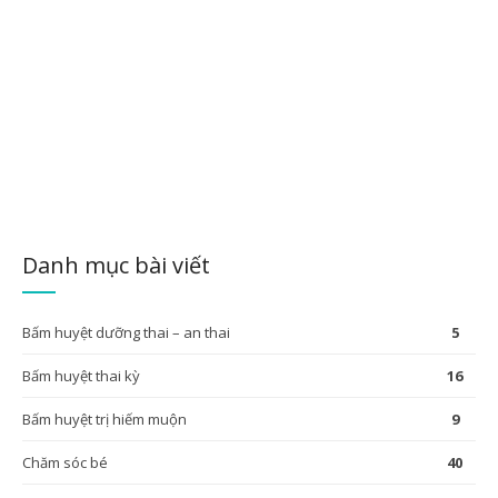
thuốc bôi, thuốc uống nào
hiệu quả
Thuốc bôi viêm da cơ địa thường được chỉ định trong những trường
hợp viêm không nghiêm trọng hoặc dùng để làm giảm các triệu
chứng trên da, giảm viêm, làm sạch da và cải thiện lớp biểu bì
ĐỌC TIẾP
Danh mục bài viết
Bấm huyệt dưỡng thai – an thai
5
Bấm huyệt thai kỳ
16
Bấm huyệt trị hiếm muộn
9
Chăm sóc bé
40