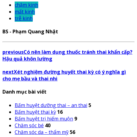
chậm kinh
mất kinh
trễ kinh
BS - Phạm Quang Nhật
previous
Có nên làm dụng thuốc tránh thai khẩn cấp?
Hậu quả khôn lường
next
Xét nghiệm đường huyết thai kỳ có ý nghĩa gì
cho mẹ bầu và thai nhi
Danh mục bài viết
Bấm huyệt dưỡng thai – an thai
5
Bấm huyệt thai kỳ
16
Bấm huyệt trị hiếm muộn
9
Chăm sóc bé
40
Chăm sóc da – thẩm mỹ
56