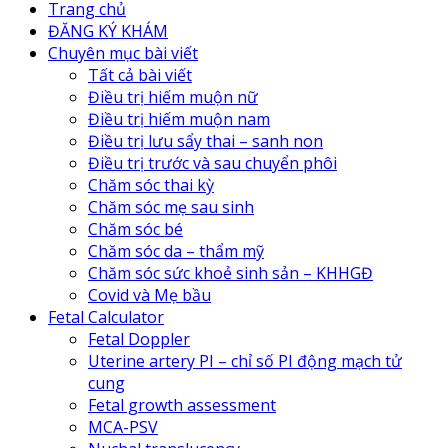
Trang chủ
ĐĂNG KÝ KHÁM
Chuyên mục bài viết
Tất cả bài viết
Điều trị hiếm muộn nữ
Điều trị hiếm muộn nam
Điều trị lưu sẩy thai – sanh non
Điều trị trước và sau chuyển phôi
Chăm sóc thai kỳ
Chăm sóc mẹ sau sinh
Chăm sóc bé
Chăm sóc da – thẩm mỹ
Chăm sóc sức khoẻ sinh sản – KHHGĐ
Covid và Mẹ bầu
Fetal Calculator
Fetal Doppler
Uterine artery PI – chỉ số PI động mạch tử
cung
Fetal growth assessment
MCA-PSV