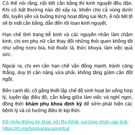
Có thể nói rằng, nội tiết cân bằng thì kinh nguyệt đều đặn.
Khi có bất thường nào đó xảy ra, khiến cho cả vùng dưới
đồi, tuyến yên và buồng trứng hoạt động sai lệch, ệ nội tiết tố
sẽ bị mất cân bằng, dẫn đến rối loạn kinh nguyệt.
Hạn chế tình trạng trễ kinh và các nguyên nhân làm chậm
kinh, chị em phụ nữ cần thay đổi những thói quen không tốt
như uống rượu bia, hút thuốc lá, thức khuya, làm việc quá
sức.
Ngoài ra, chị em cần hạn chế vận động mạnh, tránh căng
thẳng, duy trì cân nặng vừa phải, không tăng giảm cân đột
ngột.
Bên cạnh đó, cố gắng thiết lập chế độ sinh hoạt ăn uống hợp
lý, luyện tập điều độ, cân bằng giữa làm việc và nghỉ ngơi,
đồng thời
khám phụ khoa định kỳ
để sớm phát hiện các
bệnh lý và có hướng điều trị kịp thời.
Để nhận thông tin khác với Bs Nhật, vui lòng nhấn vào link:
https://m.me/bsphamquangnhat