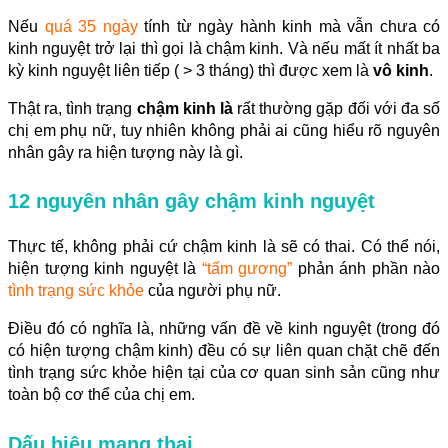
Nếu
quá 35 ngày
tính từ ngày hành kinh mà vẫn chưa có
kinh nguyệt trở lại thì gọi là chậm kinh. Và nếu mất ít nhất ba
kỳ kinh nguyệt liên tiếp ( > 3 tháng) thì được xem là
vô kinh
.
Thật ra, tình trạng
chậm kinh là
rất thường gặp đối với đa số
chị em phụ nữ, tuy nhiên không phải ai cũng hiểu rõ nguyên
nhân gây ra hiện tượng này là gì.
12 nguyên nhân gây chậm kinh nguyệt
Thực tế, không phải cứ chậm kinh là sẽ có thai. Có thể nói,
hiện tượng kinh nguyệt là
“tấm gương”
phản ánh phần nào
tình trạng sức khỏe
của người phụ nữ.
Điều đó có nghĩa là, những vấn đề về kinh nguyệt (trong đó
có hiện tượng chậm kinh) đều có sự liên quan chặt chẽ đến
tình trạng sức khỏe hiện tại của cơ quan sinh sản cũng như
toàn bộ cơ thể của chị em.
Dấu hiệu mang thai