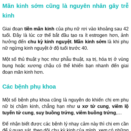
Mãn kinh sớm cũng là nguyên nhân gây trễ
kinh
Giai đoạn
tiền mãn kinh
của phụ nữ rơi vào khoảng sau 42
tuổi. Đây là lúc cơ thể bắt đầu tạo ra ít estrogen hơn, ảnh
hưởng đến
chu kỳ
kinh nguyệt
.
Mãn kinh sớm
là khi phụ
nữ ngừng kinh nguyệt ở độ tuổi trước 40.
Một số thủ thuật y học như phẫu thuật, xạ trị, hóa trị ở vùng
bụng hoặc xương chậu có thể khiến bạn nhanh đến giai
đoạn mãn kinh hơn.
Các bệnh phụ khoa
Một số bệnh phụ khoa cũng là nguyên do khiến chị em phụ
nữ bị chậm kinh, chẳng hạn như
u xơ tử cung
,
viêm lộ
tuyến tử cung
,
suy buồng trứng
,
viêm buồng trứng
,…
Để nhận biết được các bệnh lý nhạy cảm này thì chị em cần
để ý quan sát, theo dõi chu kỳ kinh của mình, xem có những