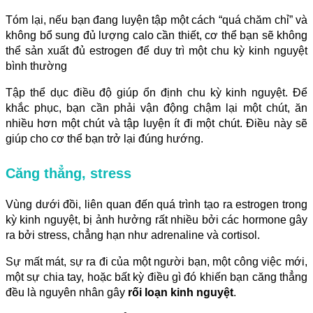
Tóm lại, nếu bạn đang luyện tập một cách “quá chăm chỉ” và
không bổ sung đủ lượng calo cần thiết, cơ thể bạn sẽ không
thể sản xuất đủ estrogen để duy trì một chu kỳ kinh nguyệt
bình thường
Tập thể dục điều độ giúp ổn định chu kỳ kinh nguyệt. Để
khắc phục, bạn cần phải vận động chậm lại một chút, ăn
nhiều hơn một chút và tập luyện ít đi một chút. Điều này sẽ
giúp cho cơ thể bạn trở lại đúng hướng.
Căng thẳng, stress
Vùng dưới đồi, liên quan đến quá trình tạo ra estrogen trong
kỳ kinh nguyệt, bị ảnh hưởng rất nhiều bởi các hormone gây
ra bởi stress, chẳng hạn như adrenaline và cortisol.
Sự mất mát, sự ra đi của một người bạn, một công việc mới,
một sự chia tay, hoặc bất kỳ điều gì đó khiến bạn căng thẳng
đều là nguyên nhân gây
rối loạn kinh nguyệt
.