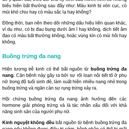
biểu hiện bất thường sau đây như: Máu kinh bị vón cục, có
mùi khó chịu hay có màu sắc lạ hay không?
Đồng thời, bạn nên theo dõi những dấu hiệu liên quan khác,
ví dụ như, có bị đau bụng dưới âm ỉ hay không, dịch tiết âm
đạo có màu bất thường không, hoặc vùng kín có mùi hôi hay
không.
Buồng trứng đa nang
Hiện tượng trễ kinh có thể bắt nguồn từ
buồng trứng đa
nang
. Căn bệnh này gây ra bởi sự rối loạn nội tiết tố ở phụ
nữ trong độ tuổi sinh đẻ, làm xuất hiện nhiều nang nhỏ trong
buồng trứng và ngăn cản sự rụng trứng xảy ra.
Hội chứng buồng trứng đa nang ảnh hưởng đến các
hormone giải phóng trứng và là tác nhân xấu đối với khả
năng sinh sản của người phụ nữ.
Kinh nguyệt không đều
bắt nguồn từ bệnh buồng trứng đa
nang nếu không được điều trị sớm, bệnh nhân có thể bị mất