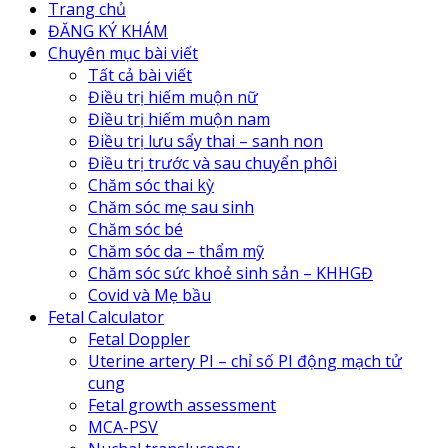
Trang chủ
ĐĂNG KÝ KHÁM
Chuyên mục bài viết
Tất cả bài viết
Điều trị hiếm muộn nữ
Điều trị hiếm muộn nam
Điều trị lưu sẩy thai – sanh non
Điều trị trước và sau chuyển phôi
Chăm sóc thai kỳ
Chăm sóc mẹ sau sinh
Chăm sóc bé
Chăm sóc da – thẩm mỹ
Chăm sóc sức khoẻ sinh sản – KHHGĐ
Covid và Mẹ bầu
Fetal Calculator
Fetal Doppler
Uterine artery PI – chỉ số PI động mạch tử
cung
Fetal growth assessment
MCA-PSV