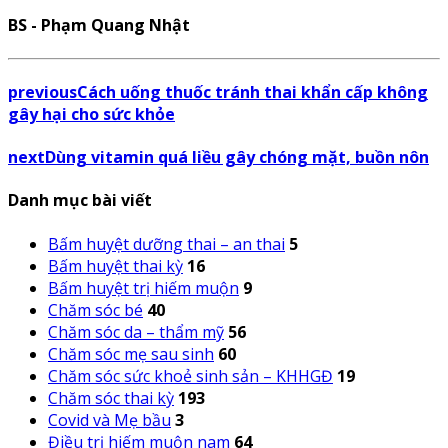
BS - Phạm Quang Nhật
previous
Cách uống thuốc tránh thai khẩn cấp không
gây hại cho sức khỏe
next
Dùng vitamin quá liều gây chóng mặt, buồn nôn
Danh mục bài viết
Bấm huyệt dưỡng thai – an thai
5
Bấm huyệt thai kỳ
16
Bấm huyệt trị hiếm muộn
9
Chăm sóc bé
40
Chăm sóc da – thẩm mỹ
56
Chăm sóc mẹ sau sinh
60
Chăm sóc sức khoẻ sinh sản – KHHGĐ
19
Chăm sóc thai kỳ
193
Covid và Mẹ bầu
3
Điều trị hiếm muộn nam
64