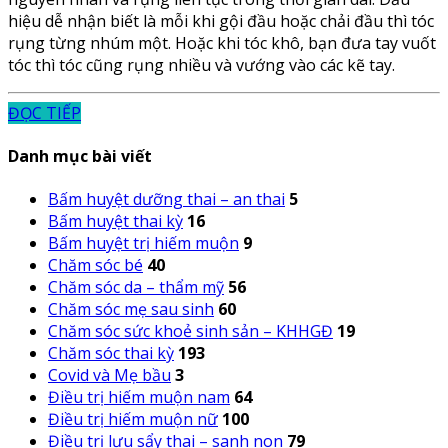
hiệu dễ nhận biết là mỗi khi gội đầu hoặc chải đầu thì tóc
rụng từng nhúm một. Hoặc khi tóc khô, bạn đưa tay vuốt
tóc thì tóc cũng rụng nhiều và vướng vào các kẽ tay.
ĐỌC TIẾP
Danh mục bài viết
Bấm huyệt dưỡng thai – an thai
5
Bấm huyệt thai kỳ
16
Bấm huyệt trị hiếm muộn
9
Chăm sóc bé
40
Chăm sóc da – thẩm mỹ
56
Chăm sóc mẹ sau sinh
60
Chăm sóc sức khoẻ sinh sản – KHHGĐ
19
Chăm sóc thai kỳ
193
Covid và Mẹ bầu
3
Điều trị hiếm muộn nam
64
Điều trị hiếm muộn nữ
100
Điều trị lưu sẩy thai – sanh non
79