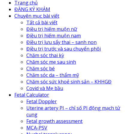
Trang chủ
ĐĂNG KÝ KHÁM
Chuyên mục bài viết
Tất cả bài viết
Điều trị hiếm muộn nữ
Điều trị hiếm muộn nam
Điều trị lưu sẩy thai – sanh non
Điều trị trước và sau chuyển phôi
Chăm sóc thai kỳ
Chăm sóc mẹ sau sinh
Chăm sóc bé
Chăm sóc da – thẩm mỹ
Chăm sóc sức khoẻ sinh sản – KHHGĐ
Covid và Mẹ bầu
Fetal Calculator
Fetal Doppler
Uterine artery PI – chỉ số PI động mạch tử
cung
Fetal growth assessment
MCA-PSV