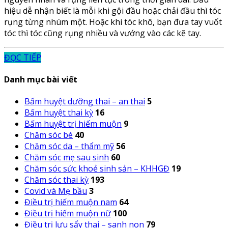
hiệu dễ nhận biết là mỗi khi gội đầu hoặc chải đầu thì tóc
rụng từng nhúm một. Hoặc khi tóc khô, bạn đưa tay vuốt
tóc thì tóc cũng rụng nhiều và vướng vào các kẽ tay.
ĐỌC TIẾP
Danh mục bài viết
Bấm huyệt dưỡng thai – an thai
5
Bấm huyệt thai kỳ
16
Bấm huyệt trị hiếm muộn
9
Chăm sóc bé
40
Chăm sóc da – thẩm mỹ
56
Chăm sóc mẹ sau sinh
60
Chăm sóc sức khoẻ sinh sản – KHHGĐ
19
Chăm sóc thai kỳ
193
Covid và Mẹ bầu
3
Điều trị hiếm muộn nam
64
Điều trị hiếm muộn nữ
100
Điều trị lưu sẩy thai – sanh non
79