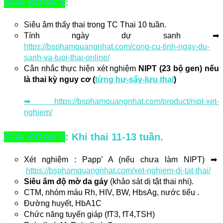
GIAI ĐOẠN 1
:  
Siêu âm thấy thai trong TC Thai 10 tuần. 
Tính ngày dự sanh ➡ 
https://bsphamquangnhat.com/cong-cu-tinh-ngay-du-
sanh-va-tuoi-thai-online/
Cân nhắc thực hiện xét nghiệm 
NIPT (23 bộ gen) nếu 
là thai kỳ nguy cơ (
từng hư-sẩy-lưu thai
)
➡ 
https://bsphamquangnhat.com/product/nipt-xet-
nghiem/
GIAI ĐOẠN 2
: Khi thai 11-13 tuần.
Xét nghiệm : Papp’ A (nếu chưa làm NIPT) ➡ 
https://bsphamquangnhat.com/xet-nghiem-di-tat-thai/
Siêu âm độ mờ da gáy 
(khảo sát dị tật thai nhi). 
CTM, nhóm máu Rh, HIV, BW, HbsAg, nước tiểu .
Đường huyết, HbA1C
Chức năng tuyến giáp (fT3, fT4,TSH)