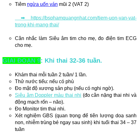
Tiêm 
ngừa uốn ván
 mũi 2 (VAT 2)
 ➡ https://bsphamquangnhat.com/tiem-uon-van-vat-
trong-khi-mang-thai/
Cân nhắc làm Siêu âm tim cho mẹ, đo điện tim ECG 
cho mẹ.
GIAI ĐOẠN 9
: Khi thai 32-36 tuần.
Khám thai mỗi tuần 2 tuần/ 1 lần. 
Thử nước tiểu: nếu có phù 
Đo mật độ xương sản phụ (nếu có nghi ngờ). 
Siêu âm Doppler màu thai nhi
 (đo cân nặng thai nhi và 
động mạch rốn – não).
Đo Monitor tim thai nhi.
Xét nghiệm GBS (quan trọng để tiên lượng doạ sanh
non, nhiễm trùng bé ngay sau sinh) khi tuổi thai 34 – 37
tuần