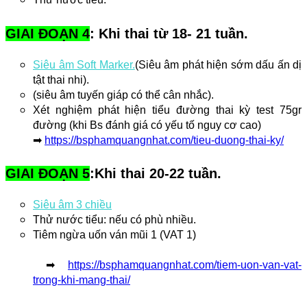
GIAI ĐOẠN 4
: Khi thai từ 18- 21 tuần.
Siêu âm Soft Marker.
(Siêu âm phát hiện sớm dấu ấn dị 
tật thai nhi).
(siêu âm tuyến giáp có thể cân nhắc).
Xét nghiệm phát hiện tiểu đường thai kỳ test 75gr
đường (khi Bs đánh giá có yếu tố nguy cơ cao)
➡
https://bsphamquangnhat.com/tieu-duong-thai-ky/
GIAI ĐOẠN 5
:Khi thai 20-22 tuần.
Siêu âm 3 chiều
Thử nước tiểu: nếu có phù nhiều.
Tiêm ngừa uốn ván mũi 1 (VAT 1)
 ➡ 
https://bsphamquangnhat.com/tiem-uon-van-vat-
trong-khi-mang-thai/