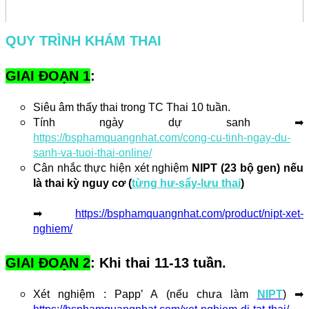
QUY TRÌNH KHÁM THAI
GIAI ĐOẠN 1
:  
Siêu âm thấy thai trong TC Thai 10 tuần. 
Tính ngày dự sanh ➡ 
https://bsphamquangnhat.com/cong-cu-tinh-ngay-du-
sanh-va-tuoi-thai-online/
Cân nhắc thực hiện xét nghiệm 
NIPT (23 bộ gen) nếu 
là thai kỳ nguy cơ (
từng hư-sẩy-lưu thai
)
➡
https://bsphamquangnhat.com/product/nipt-xet-
nghiem/
GIAI ĐOẠN 2
: Khi thai 11-13 tuần.
Xét nghiệm : Papp’ A (nếu chưa làm 
NIPT
) ➡ 