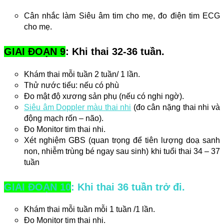
Cân nhắc làm Siêu âm tim cho mẹ, đo điện tim ECG 
cho mẹ.
GIAI ĐOẠN 9
: Khi thai 32-36 tuần.
Khám thai mỗi tuần 2 tuần/ 1 lần. 
Thử nước tiểu: nếu có phù 
Đo mật độ xương sản phụ (nếu có nghi ngờ). 
Siêu âm Doppler màu thai nhi
 (đo cân nặng thai nhi và 
động mạch rốn – não).
Đo Monitor tim thai nhi.
Xét nghiệm GBS (quan trọng để tiên lượng doạ sanh
non, nhiễm trùng bé ngay sau sinh) khi tuổi thai 34 – 37
tuần
GIAI ĐOẠN 10
: Khi thai 36 tuần trở đi.
Khám thai mỗi tuần mỗi 1 tuần /1 lần. 
Đo Monitor tim thai nhi. 