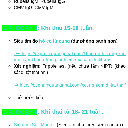
Rubella IgM; Rubella IgG
CMV IgG; CMV IgM
GIAI ĐOẠN 3
: Khi thai 15-18 tuần.
Siêu âm đo 
hở eo tử cung
(dự phòng sanh non)
 ➡ https://bsphamquangnhat.com/khau-eo-tu-cung-khi-
nao-can-khau-nhung-tai-bien-xay-sau-khi-khau/
Xét nghiệm:
 Tripple test 
(nếu chưa làm NIPT)
 (khảo 
sát dị tật thai nhi)
 ➡ https://bsphamquangnhat.com/xet-nghiem-di-tat-thai/
Thử nước tiểu.
GIAI ĐOẠN 4
: Khi thai từ 18- 21 tuần.
Siêu âm Soft Marker
. 
(Siêu âm phát hiện sớm dấu ấn dị 