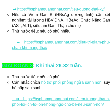
 ➡ 
https://bsphamquangnhat.com/tieu-duong-thai-ky/
Nếu có Viêm Gan B (HBsAg dương tính) cần xét
nghiệm: tải lượng HBV DNA, HBeAg, Chức Năng Gan
(AST, ALT), siêu âm Gan, Thận cho mẹ
Thử nước tiểu: nếu có phù nhiều
 ➡ https://bsphamquangnhat.com/dieu-tri-giam-phu-
chan-khi-mang-thai/
GIAI ĐOẠN 8
: Khi thai 26-32 tuần.
Thử nước tiểu: nếu có phù. 
Cân nhắc chích 
hỗ trợ phổi phòng ngừa sanh non
, suy 
hô hấp sau sanh…
 ➡ https://bsphamquangnhat.com/tiem-truong-thanh-
phoi-loi-ich-to-lon-khong-ngo-cho-be-neu-sanh-non/