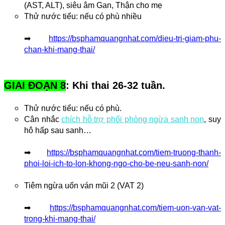
(AST, ALT), siêu âm Gan, Thận cho mẹ
Thử nước tiểu: nếu có phù nhiều
➡ 
https://bsphamquangnhat.com/dieu-tri-giam-phu-
chan-khi-mang-thai/
GIAI ĐOẠN 8
: Khi thai 26-32 tuần.
Thử nước tiểu: nếu có phù. 
Cân nhắc 
chích hỗ trợ phổi phòng ngừa sanh non
, suy 
hô hấp sau sanh…
➡ 
https://bsphamquangnhat.com/tiem-truong-thanh-
phoi-loi-ich-to-lon-khong-ngo-cho-be-neu-sanh-non/
Tiêm ngừa uốn ván mũi 2 (VAT 2)
➡ 
https://bsphamquangnhat.com/tiem-uon-van-vat-
trong-khi-mang-thai/