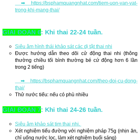
 ➡ https://bsphamquangnhat.com/tiem-uon-van-vat-
trong-khi-mang-thai/
GIAI ĐOẠN 6
: Khi thai 22-24 tuần.
Siêu âm hình thái khảo sát các dị tật thai nhi
Được hướng dẫn theo dõi cử động thai nhi 
(thông 
thường chiều tối bình thường bé cứ động hơn 6 lần 
trong 2 tiếng)
 ➡ https://bsphamquangnhat.com/theo-doi-cu-dong-
thai/
Thử nước tiểu: nếu có phù nhiều
GIAI ĐOẠN 7
: Khi thai 24-26 tuần.
Siêu âm khảo sát tim thai nhi. 
Xét nghiệm tiểu đường với nghiệm pháp 75g (nhịn ăn, 
chỉ uống nước lọc, làm xét nghiệm buổi sáng)