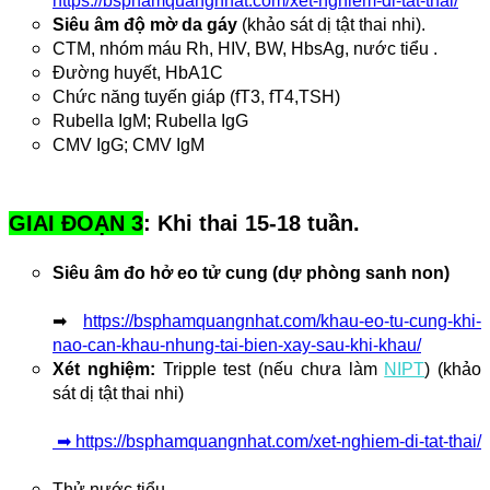
https://bsphamquangnhat.com/xet-nghiem-di-tat-thai/
Siêu âm độ mờ da gáy 
(khảo sát dị tật thai nhi). 
CTM, nhóm máu Rh, HIV, BW, HbsAg, nước tiểu .
Đường huyết, HbA1C
Chức năng tuyến giáp (fT3, fT4,TSH)
Rubella IgM; Rubella IgG
CMV IgG; CMV IgM
GIAI ĐOẠN 3
: Khi thai 15-18 tuần.
Siêu âm đo hở eo tử cung (dự phòng sanh non)
➡
https://bsphamquangnhat.com/khau-eo-tu-cung-khi-
nao-can-khau-nhung-tai-bien-xay-sau-khi-khau/
Xét nghiệm:
 Tripple test 
(nếu chưa làm 
NIPT
)
 (khảo 
sát dị tật thai nhi)
 ➡ https://bsphamquangnhat.com/xet-nghiem-di-tat-thai/
Thử nước tiểu.