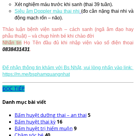
Xét nghiệm máu trước khi sanh (thai 39 tuần).
Siêu âm Doppler màu thai nhi
(đo cân nặng thai nhi và 
động mạch rốn – não). 
Thảo luận bệnh viện sanh – cách sanh (ngã âm đạo hay 
phẫu thuật) – và chụp hình bé khi chào đời
Nhắn tin
 Họ Tên đầu đủ khi nhập viện vào số điện thoại 
0838431431
. 
Để nhận thông tin khám với Bs Nhật, vui lòng nhấn vào link:
https://m.me/bsphamquangnhat
ĐỌC TIẾP
Danh mục bài viết
Bấm huyệt dưỡng thai – an thai
5
Bấm huyệt thai kỳ
16
Bấm huyệt trị hiếm muộn
9
Chăm sóc bé
40