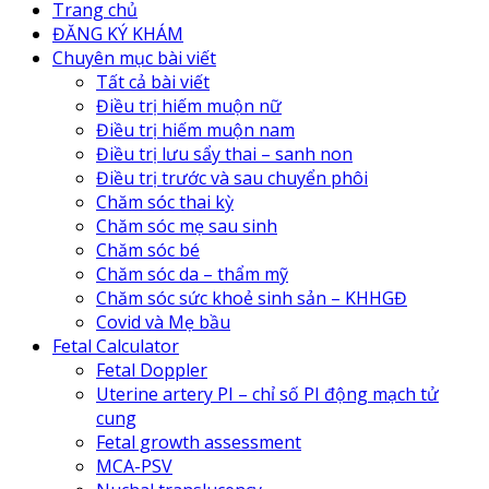
Trang chủ
ĐĂNG KÝ KHÁM
Chuyên mục bài viết
Tất cả bài viết
Điều trị hiếm muộn nữ
Điều trị hiếm muộn nam
Điều trị lưu sẩy thai – sanh non
Điều trị trước và sau chuyển phôi
Chăm sóc thai kỳ
Chăm sóc mẹ sau sinh
Chăm sóc bé
Chăm sóc da – thẩm mỹ
Chăm sóc sức khoẻ sinh sản – KHHGĐ
Covid và Mẹ bầu
Fetal Calculator
Fetal Doppler
Uterine artery PI – chỉ số PI động mạch tử
cung
Fetal growth assessment
MCA-PSV