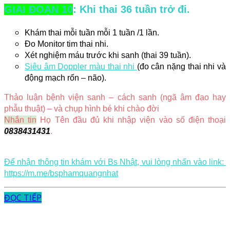
GIAI ĐOẠN 10
: Khi thai 36 tuần trở đi.
Khám thai mỗi tuần mỗi 1 tuần /1 lần. 
Đo Monitor tim thai nhi. 
Xét nghiệm máu trước khi sanh (thai 39 tuần).
Siêu âm Doppler màu thai nhi 
(đo cân nặng thai nhi và 
động mạch rốn – não). 
Thảo luận bệnh viện sanh – cách sanh (ngã âm đạo hay 
phẫu thuật) – và chụp hình bé khi chào đời
Nhắn tin
 Họ Tên đầu đủ khi nhập viện vào số điện thoại 
0838431431
. 
Để nhận thông tin khám với Bs Nhật, vui lòng nhấn vào link:
https://m.me/bsphamquangnhat
ĐỌC TIẾP