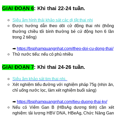
GIAI ĐOẠN 6
: Khi thai 22-24 tuần.
Siêu âm hình thái khảo sát các dị tật thai nhi
Được hướng dẫn theo dõi cử động thai nhi 
(thông 
thường chiều tối bình thường bé cứ động hơn 6 lần 
trong 2 tiếng)
➡ 
https://bsphamquangnhat.com/theo-doi-cu-dong-thai/
Thử nước tiểu: nếu có phù nhiều
GIAI ĐOẠN 7
: Khi thai 24-26 tuần.
Siêu âm khảo sát tim thai nhi. 
Xét nghiệm tiểu đường với nghiệm pháp 75g (nhịn ăn, 
chỉ uống nước lọc, làm xét nghiệm buổi sáng)
➡ 
https://bsphamquangnhat.com/tieu-duong-thai-ky/
Nếu có Viêm Gan B (HBsAg dương tính) cần xét
nghiệm: tải lượng HBV DNA, HBeAg, Chức Năng Gan