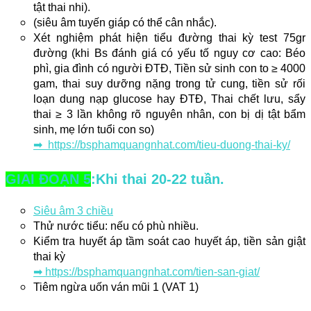
tật thai nhi).
(siêu âm tuyến giáp có thể cân nhắc).
Xét nghiệm phát hiện tiểu đường thai kỳ test 75gr
đường (khi Bs đánh giá có yếu tố nguy cơ cao: Béo
phì, gia đình có người ĐTĐ, Tiền sử sinh con to ≥ 4000
gam, thai suy dưỡng nặng trong tử cung, tiền sử rối
loạn dung nạp glucose hay ĐTĐ, Thai chết lưu, sẩy
thai ≥ 3 lần không rõ nguyên nhân, con bị dị tật bẩm
sinh, mẹ lớn tuổi con so)
➡ https://bsphamquangnhat.com/tieu-duong-thai-ky/
GIAI ĐOẠN 5
:Khi thai 20-22 tuần.
Siêu âm 3 chiều
Thử nước tiểu: nếu có phù nhiều.
Kiểm tra huyết áp tầm soát cao huyết áp, tiền sản giật
thai kỳ
➡
https://bsphamquangnhat.com/tien-san-giat/
Tiêm ngừa uốn ván mũi 1 (VAT 1)