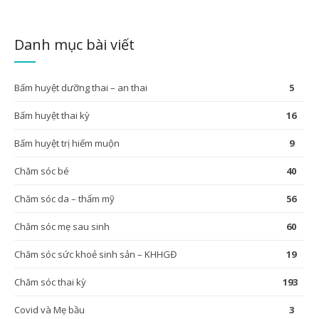
ĐỌC TIẾP
Danh mục bài viết
Bấm huyệt dưỡng thai – an thai
5
Bấm huyệt thai kỳ
16
Bấm huyệt trị hiếm muộn
9
Chăm sóc bé
40
Chăm sóc da – thẩm mỹ
56
Chăm sóc mẹ sau sinh
60
Chăm sóc sức khoẻ sinh sản – KHHGĐ
19
Chăm sóc thai kỳ
193
Covid và Mẹ bầu
3