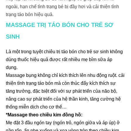
ngoài, hạn chế tình trạng bé bị đầy hơi và cải thiện tình
trạng táo bón hiệu quả.
MASSAGE TRỊ TÁO BÓN CHO TRẺ SƠ
SINH
Là một trong tuyệt chiêu trị táo bón cho trẻ sơ sinh không
dùng thuốc hiệu quả được rất nhiều mẹ bỉm sữa áp
dụng.
Massage bụng không chỉ kích thích lên nhu động ruột. cải
thiện tình trạng táo bón mà còn thúc đẩy kích thích sự
tăng trưởng, đặc biệt đối với sự phát triển của não bộ,
nâng cao sự phát triển của hệ thần kinh, tăng cường hệ
thống miễn dịch cho cơ thể…
*Massage theo chiều kim đồng hồ:
Mẹ đặt 3 đầu ngón tay (ngón trỏ, ngón giữa và áp úp) ở
gần rốn, ấn nhẹ xuống và xoa vòng tròn theo chiều kim