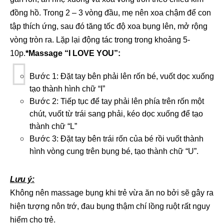
đồng hồ. Trong 2 – 3 vòng đầu, mẹ nên xoa chậm để con
tập thích ứng, sau đó tăng tốc độ xoa bụng lên, mở rộng
vòng tròn ra. Lặp lại động tác trong trong khoảng 5-
10p.
*Massage “I LOVE YOU”:
Bước 1: Đặt tay bên phải lên rốn bé, vuốt dọc xuống
tạo thành hình chữ “I”
Bước 2: Tiếp tục để tay phải lên phía trên rốn một
chút, vuốt từ trái sang phải, kéo dọc xuống để tạo
thành chữ “L”
Bước 3: Đặt tay bên trái rốn của bé rồi vuốt thành
hình vòng cung trên bụng bé, tạo thành chữ “U”.
Lưu ý:
Không nên massage bụng khi trẻ vừa ăn no bởi sẽ gây ra
hiện tượng nôn trớ, đau bụng thậm chí lồng ruột rất nguy
hiểm cho trẻ.