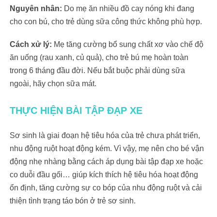
Nguyên nhân:
Do mẹ ăn nhiều đồ cay nóng khi đang
cho con bú, cho trẻ dùng sữa công thức không phù hợp.
Cách xử lý:
Mẹ tăng cường bổ sung chất xơ vào chế độ
ăn uống (rau xanh, củ quả), cho trẻ bú mẹ hoàn toàn
trong 6 tháng đầu đời.
Nếu bắt buộc phải dùng sữa
ngoài, hãy chọn sữa mát.
THỰC HIỆN BÀI TẬP ĐẠP XE
Sơ sinh là giai đoạn hệ tiêu hóa của trẻ chưa phát triển,
nhu động ruột hoạt động kém. Vì vậy, mẹ nên cho bé vận
động nhẹ nhàng bằng cách áp dụng bài tập đạp xe hoặc
co duỗi đầu gối… giúp kích thích hệ tiêu hóa hoạt động
ổn định, tăng cường sự co bóp của nhu động ruột và cải
thiện tình trạng táo bón ở trẻ sơ sinh.