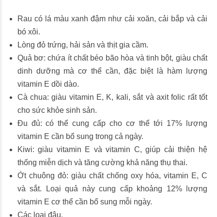
Rau có lá màu xanh đậm như cải xoăn, cải bắp và cải
bó xôi.
Lòng đỏ trứng, hải sản và thịt gia cầm.
Quả bơ: chứa ít chất béo bão hòa và tinh bột, giàu chất
dinh dưỡng mà cơ thể cần, đặc biệt là hàm lượng
vitamin E dồi dào.
Cà chua: giàu vitamin E, K, kali, sắt và axit folic rất tốt
cho sức khỏe sinh sản.
Đu đủ: có thể cung cấp cho cơ thể tới 17% lượng
vitamin E cần bổ sung trong cả ngày.
Kiwi: giàu vitamin E và vitamin C, giúp cải thiện hệ
thống miễn dịch và tăng cường khả năng thụ thai.
Ớt chuông đỏ: giàu chất chống oxy hóa, vitamin E, C
và sắt. Loại quả này cung cấp khoảng 12% lượng
vitamin E cơ thể cần bổ sung mỗi ngày.
Các loại đậu.