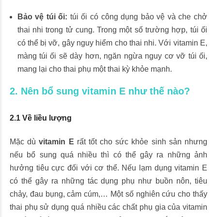
Bảo vệ túi ối:
túi ối có công dụng bảo vệ và che chở
thai nhi trong tử cung. Trong một số trường hợp, túi ối
có thể bị vỡ, gây nguy hiểm cho thai nhi. Với vitamin E,
màng túi ối sẽ dày hơn, ngăn ngừa nguy cơ vỡ túi ối,
mang lại cho thai phụ một thai kỳ khỏe mạnh.
2. Nên bổ sung vitamin E như thế nào?
2.1 Về liều lượng
Mặc dù
vitamin E
rất tốt cho sức khỏe sinh sản nhưng
nếu bổ sung quá nhiều thì có thể gây ra những ảnh
hưởng tiêu cực đối với cơ thể. Nếu lạm dụng vitamin E
có thể gây ra những tác dụng phụ như buồn nôn, tiêu
chảy, đau bụng, cảm cúm,… Một số nghiên cứu cho thấy
thai phụ sử dụng quá nhiều các chất phụ gia của vitamin