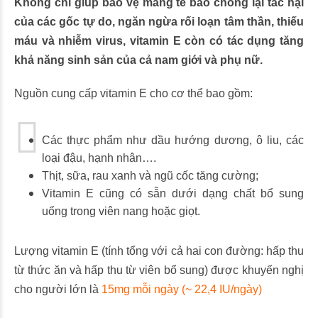
Không chỉ giúp bảo vệ màng tế bào chống lại tác hại
của các gốc tự do, ngăn ngừa rối loạn tâm thần, thiếu
máu và nhiễm virus, vitamin E còn có tác dụng tăng
khả năng sinh sản của cả nam giới và phụ nữ.
Nguồn cung cấp vitamin E cho cơ thể bao gồm:
Các thực phẩm như dầu hướng dương, ô liu, các
loại đậu, hạnh nhân….
Thịt, sữa, rau xanh và ngũ cốc tăng cường;
Vitamin E cũng có sẵn dưới dạng chất bổ sung
uống trong viên nang hoặc giọt.
Lượng vitamin E (tính tổng với cả hai con đường: hấp thu
từ thức ăn và hấp thu từ viên bổ sung) được khuyến nghị
cho người lớn là
15mg mỗi ngày (~ 22,4 IU/ngày)