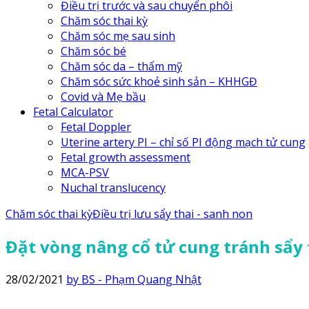
Điều trị trước và sau chuyển phôi
Chăm sóc thai kỳ
Chăm sóc mẹ sau sinh
Chăm sóc bé
Chăm sóc da – thẩm mỹ
Chăm sóc sức khoẻ sinh sản – KHHGĐ
Covid và Mẹ bầu
Fetal Calculator
Fetal Doppler
Uterine artery PI – chỉ số PI động mạch tử cung
Fetal growth assessment
MCA-PSV
Nuchal translucency
Chăm sóc thai kỳ
Điều trị lưu sẩy thai - sanh non
Đặt vòng nâng cổ tử cung tránh sẩy 
28/02/2021
by BS - Phạm Quang Nhật