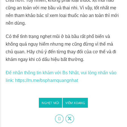
chịu hơn. Tuy nhiên, không phải loại thuốc xịt mũi nào
cũng an toàn với mẹ bầu và thai nhi. Vì vậy, tốt nhất mẹ
nên tham khảo bác sĩ xem loại thuốc nào an toàn thì mới
nên dùng.
Có thể tình trạng nghẹt mũi ở bà bầu rất phổ biến và
không quá nguy hiểm nhưng mẹ cũng đừng vì thế mà
chủ quan. Hãy chú ý đến từng thay đổi của cơ thể và đi
khám ngay khi có dấu hiệu bất thường.
Để nhận thông tin khám với Bs Nhật, vui lòng nhấn vào
link: https://m.me/bsphamquangnhat
NGHẸT MŨI
VIÊM XOANG