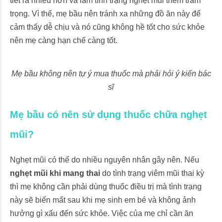
tiết ra nhiều hơn và làm tình trạng nghẹt mũi thêm trầm
trọng. Vì thế, mẹ bầu nên tránh xa những đồ ăn này để
cảm thấy dễ chịu và nó cũng không hề tốt cho sức khỏe
nên mẹ càng hạn chế càng tốt.
Mẹ bầu không nên tự ý mua thuốc mà phải hỏi ý kiến bác
sĩ
Mẹ bầu có nên sử dụng thuốc chữa nghẹt
mũi?
Nghẹt mũi có thể do nhiều nguyên nhân gây nên. Nếu
nghẹt mũi khi mang thai
do tình trạng viêm mũi thai kỳ
thì mẹ không cần phải dùng thuốc điều trị mà tình trạng
này sẽ biến mất sau khi mẹ sinh em bé và không ảnh
hưởng gì xấu đến sức khỏe. Việc của mẹ chỉ cần ăn